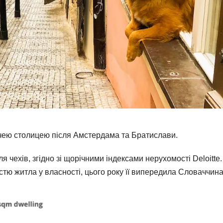
жчею столицею після Амстердама та Братислави.
 чехів, згідно зі щорічними індексами нерухомості Deloitte.
стю житла у власності, цього року її випередила Словаччина