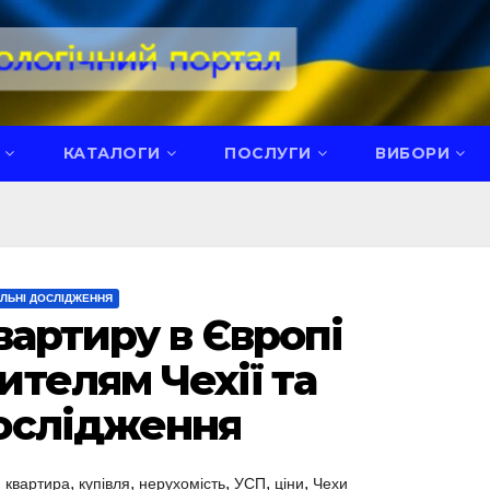
КАТАЛОГИ
ПОСЛУГИ
ВИБОРИ
ІЛЬНІ ДОСЛІДЖЕННЯ
вартиру в Європі
телям Чехії та
ослідження
,
,
,
,
,
,
квартира
купівля
нерухомість
УСП
ціни
Чехи