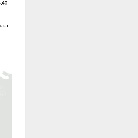
4,40
плат