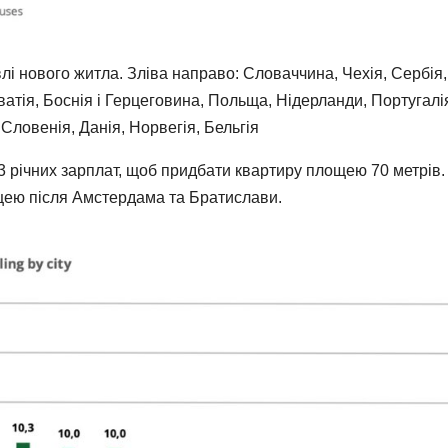
влі нового житла. Зліва направо: Словаччина, Чехія, Сербія,
рватія, Боснія і Герцеговина, Польща, Нідерланди, Португалі
 Словенія, Данія, Норвегія, Бельгія
3 річних зарплат, щоб придбати квартиру площею 70 метрів.
цею після Амстердама та Братислави.