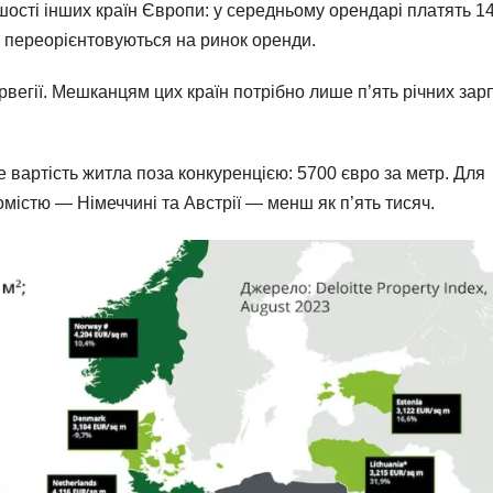
ьшості інших країн Європи: у середньому орендарі платять 1
и переорієнтовуються на ринок оренди.
рвегії. Мешканцям цих країн потрібно лише п’ять річних зар
е вартість житла поза конкуренцією: 5700 євро за метр. Для
містю — Німеччині та Австрії — менш як п’ять тисяч.