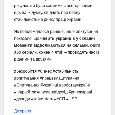
результати були схожими с цьогорічними,
що, на їх думку, свідчить про певну
стабільність на ринку праці України.
Як повідомлялося раніше, інше опитування
показало, що
чверть українців у складні
моменти відволікаються на фільми
, книги
або серіали, кожен п’ятий – проводять час із
рідними та друзями.
#безробіття #бізнес #стабільність
#опитування #працевлаштування
#Опитування #українці #роботавукраїні
#підробіток #пасивнийдохід #ринокпраці
#доходи #зайнятість #УСП #USP
Джерело