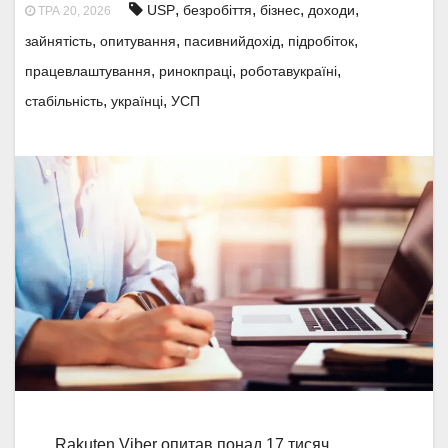
,
,
,
,
USP
безробіття
бізнес
доходи
ТРА 20, 2026
,
,
,
,
зайнятість
опитування
пасивнийдохід
підробіток
,
,
,
працевлаштування
ринокпраці
роботавукраїні
,
,
стабільність
українці
УСП
Rakuten Viber опитав понад 17 тисяч