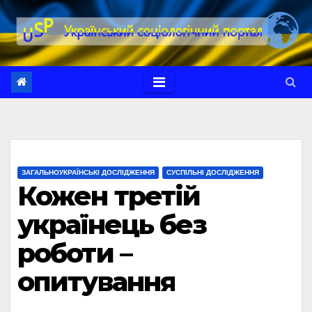
Перейти
до
вмісту
ЗАГАЛЬНОУКРАЇНСЬКІ ДОСЛІДЖЕННЯ
СУСПІЛЬНІ ДОСЛІДЖЕННЯ
Кожен третій
українець без
роботи –
опитування