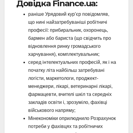
Довідка Finance.ua:
раніше Урядовий кур’єр повідомляв,
що нині найзатребуваніші робітничі
професії: прибиральник, охоронець,
бармен або бариста (що свідчить про
відновлення ринку громадського
харчування), комплектувальник;
серед інтелектуальних професій, як і на
початку літа найбільш затребувані
логісти, маркетологи, проджект-
менеджери, лікарі, ветеринарні лікарі,
фармацевти, вчителі шкіл та середніх
закладів освіти і, зрозуміло, фахівці
військового напряму;
Мінекономіки оприлюднило Розрахунок
потреби у фахівцях та робітничих