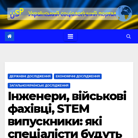
Перейти
до
вмісту
ДЕРЖАВНІ ДОСЛІДЖЕННЯ
ЕКОНОМІЧНІ ДОСЛІДЖЕННЯ
ЗАГАЛЬНОУКРАЇНСЬКІ ДОСЛІДЖЕННЯ
Інженери, військові
фахівці, STEM
випускники: які
спеціалісти будуть