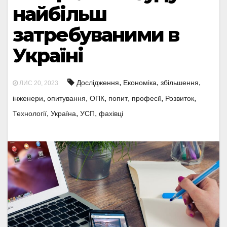
найбільш
затребуваними в
Україні
,
,
,
Дослідження
Економіка
збільшення
ЛИС 20, 2023
,
,
,
,
,
,
інженери
опитування
ОПК
попит
професії
Розвиток
,
,
,
Технології
Україна
УСП
фахівці