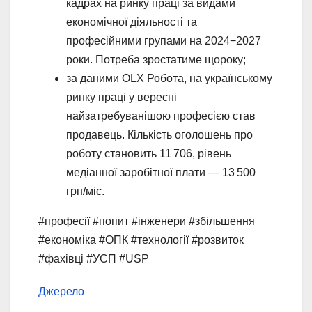
кадрах на ринку праці за видами
економічної діяльності та
професійними групами на 2024−2027
роки. Потреба зростатиме щороку;
за даними OLX Робота, на українському
ринку праці у вересні
найзатребуванішою професією став
продавець. Кількість оголошень про
роботу становить 11 706, рівень
медіанної заробітної плати — 13 500
грн/міс.
#професії #попит #інженери #збільшення
#економіка #ОПК #технології #розвиток
#фахівці #УСП #USP
Джерело