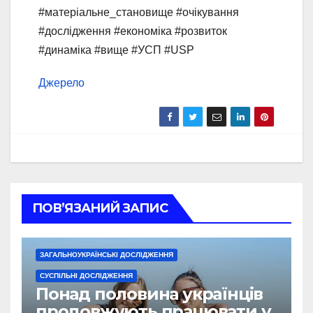
#матеріальне_становище #очікування
#дослідження #економіка #розвиток
#динаміка #вище #УСП #USP
Джерело
ПОВ’ЯЗАНИЙ ЗАПИС
ЗАГАЛЬНОУКРАЇНСЬКІ ДОСЛІДЖЕННЯ
СУСПІЛЬНІ ДОСЛІДЖЕННЯ
Понад половина українців
продовжують працювати у