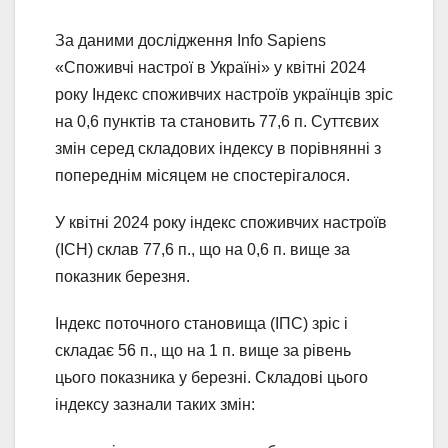
За даними дослідження Info Sapiens
«Споживчі настрої в Україні» у квітні 2024
року Індекс споживчих настроїв українців зріс
на 0,6 пунктів та становить 77,6 п. Суттєвих
змін серед складових індексу в порівнянні з
попереднім місяцем не спостерігалося.
У квітні 2024 року індекс споживчих настроїв
(ІСН) склав 77,6 п., що на 0,6 п. вище за
показник березня.
Індекс поточного становища (ІПС) зріс і
складає 56 п., що на 1 п. вище за рівень
цього показника у березні. Складові цього
індексу зазнали таких змін: