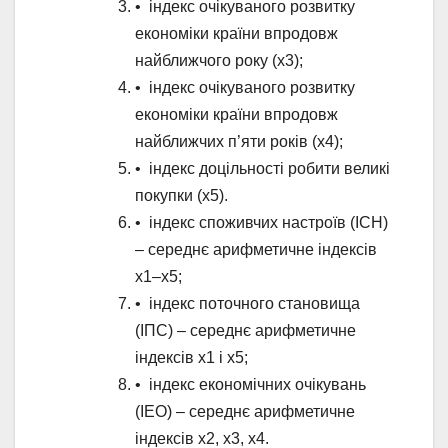
• індекс очікуваного розвитку
економіки країни впродовж
найближчого року (х3);
• індекс очікуваного розвитку
економіки країни впродовж
найближчих п’яти років (х4);
• індекс доцільності робити великі
покупки (х5).
• індекс споживчих настроїв (ІСН)
– середнє арифметичне індексів
х1–х5;
• індекс поточного становища
(ІПС) – середнє арифметичне
індексів х1 і х5;
• індекс економічних очікувань
(ІЕО) – середнє арифметичне
індексів х2, х3, х4.