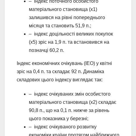
– індекс поточного особистого
матеріального становища (х1)
залишився на рівні попереднього
місяця та становить 51,9 п.;
– індекс доцільності великих покупок
(х5) зріс на 1,9 п. та встановився на
позначці 60,2 п.
Індекс економічних очікувань (ІЕО) у квітні
зріс на 0,4 п. та складає 92 п. Динаміка
складових цього індексу виглядає так:
– індекс очікуваних змін особистого
матеріального становища (х2) складає
90,8 п., що на 0,1 п. нижче за рівень
цього показника у березні;
– індекс очікуваного розвитку
економіки країни протягом найближчого