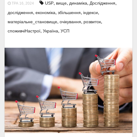
,
,
,
,
USP
вище
динаміка
Дослідження
ТРА 16, 2024
,
,
,
,
дослідження
економіка
збільшення
індекси
,
,
,
матеріальне_становище
очікування
розвиток
,
,
споживчіНастрої
Україна
УСП