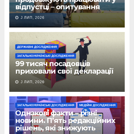
відпустці – опитування
J ЛИП, 2026
ДЕРЖАВНІ ДОСЛІДЖЕННЯ
ЗАГАЛЬНОУКРАЇНСЬКІ ДОСЛІДЖЕННЯ
99 тисяч посадовців
приховали свої декларації
J ЛИП, 2026
ЗАГАЛЬНОУКРАЇНСЬКІ ДОСЛІДЖЕННЯ
МЕДІЙНІ ДОСЛІДЖЕННЯ
Однакові факти – різні
новини. П’ять редакційних
рішень, які знижують