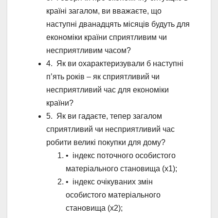
країні загалом, ви вважаєте, що
наступні дванадцять місяців будуть для
економіки країни сприятливим чи
несприятливим часом?
4. Як ви охарактеризували б наступні
п’ять років – як сприятливий чи
несприятливий час для економіки
країни?
5. Як ви гадаєте, тепер загалом
сприятливий чи несприятливий час
робити великі покупки для дому?
• індекс поточного особистого
матеріального становища (х1);
• індекс очікуваних змін
особистого матеріального
становища (х2);