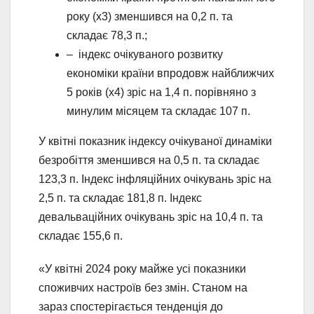
року (х3) зменшився на 0,2 п. та
складає 78,3 п.;
– індекс очікуваного розвитку
економіки країни впродовж найближчих
5 років (х4) зріс на 1,4 п. порівняно з
минулим місяцем та складає 107 п.
У квітні показник індексу очікуваної динаміки
безробіття зменшився на 0,5 п. та складає
123,3 п. Індекс інфляційних очікувань зріс на
2,5 п. та складає 181,8 п. Індекс
девальваційних очікувань зріс на 10,4 п. та
складає 155,6 п.
«У квітні 2024 року майже усі показники
споживчих настроїв без змін. Станом на
зараз спостерігається тенденція до