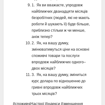
1. Як ви вважаєте, упродовж
найближчих дванадцяти місяців
безробітних (людей, які не мають
роботи й шукають її) буде більше,
приблизно стільки ж чи менше,
аніж тепер?
2. Як, на вашу думку,
змінюватимуться ціни на основні
споживчі товари та послуги
впродовж найближчих одного–
двох місяців?
3. Як, на вашу думку, зміниться
курс долара по відношенню до
гривні впродовж найближчих
трьох місяців?
#споживчіНастрої #індекси #зменшення