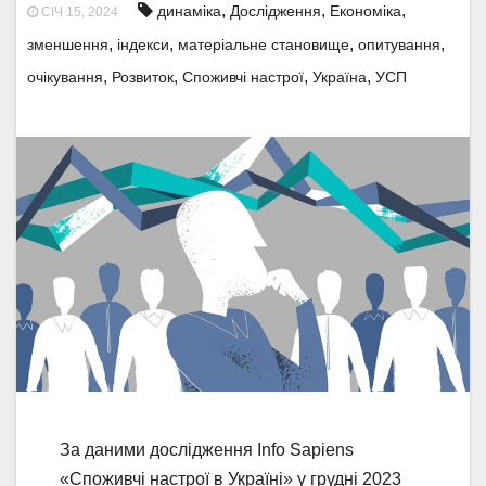
,
,
,
динаміка
Дослідження
Економіка
СІЧ 15, 2024
,
,
,
,
зменшення
індекси
матеріальне становище
опитування
,
,
,
,
очікування
Розвиток
Споживчі настрої
Україна
УСП
За даними дослідження Info Sapiens
«Споживчі настрої в Україні» у грудні 2023