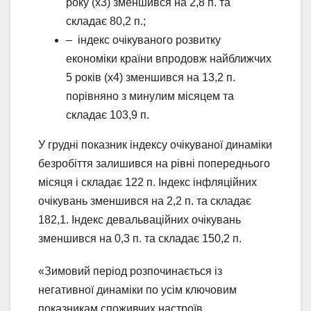
року (х3) зменшився на 2,8 п. та
складає 80,2 п.;
– індекс очікуваного розвитку
економіки країни впродовж найближчих
5 років (х4) зменшився на 13,2 п.
порівняно з минулим місяцем та
складає 103,9 п.
У грудні показник індексу очікуваної динаміки
безробіття залишився на рівні попереднього
місяця і складає 122 п. Індекс інфляційних
очікувань зменшився на 2,2 п. та складає
182,1. Індекс девальваційних очікувань
зменшився на 0,3 п. та складає 150,2 п.
«Зимовий період розпочинається із
негативної динаміки по усім ключовим
показникам споживчих настроїв.