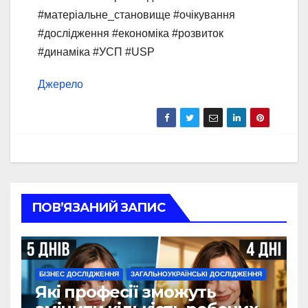
#матеріальне_становище #очікування
#дослідження #економіка #розвиток
#динаміка #УСП #USP
Джерело
ПОВ’ЯЗАНИЙ ЗАПИС
БІЗНЕС ДОСЛІДЖЕННЯ
ЗАГАЛЬНОУКРАЇНСЬКІ ДОСЛІДЖЕННЯ
Які професії зможуть