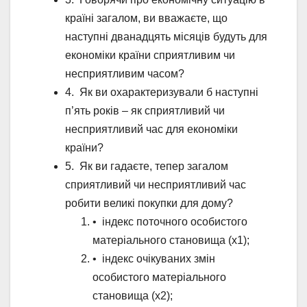
країні загалом, ви вважаєте, що
наступні дванадцять місяців будуть для
економіки країни сприятливим чи
несприятливим часом?
4. Як ви охарактеризували б наступні
п’ять років – як сприятливий чи
несприятливий час для економіки
країни?
5. Як ви гадаєте, тепер загалом
сприятливий чи несприятливий час
робити великі покупки для дому?
• індекс поточного особистого
матеріального становища (х1);
• індекс очікуваних змін
особистого матеріального
становища (х2);