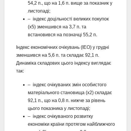
54,2 п., що на 1,6 п. вище за показник у
листопаді;
– індекс доцільності великих покупок
(х5) зменшився на 3,7 п. та
встановився на позначці 55,2 п.
Індекс економічних очікувань (ІЕО) у грудні
зменшився на 5,6 п. та складає 92,1 п.
Динаміка складових цього індексу виглядає
так:
– індекс очікуваних змін особистого
матеріального становища (х2) складає
92,1 п., що на 0,8 п. нижче за рівень
цього показника у листопаді;
– індекс очікуваного розвитку
економіки країни протягом найближчого