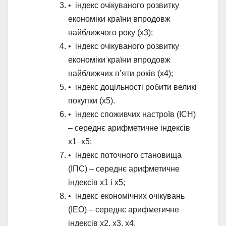
• індекс очікуваного розвитку
економіки країни впродовж
найближчого року (х3);
• індекс очікуваного розвитку
економіки країни впродовж
найближчих п’яти років (х4);
• індекс доцільності робити великі
покупки (х5).
• індекс споживчих настроїв (ІСН)
– середнє арифметичне індексів
х1–х5;
• індекс поточного становища
(ІПС) – середнє арифметичне
індексів х1 і х5;
• індекс економічних очікувань
(ІЕО) – середнє арифметичне
індексів х2, х3, х4.