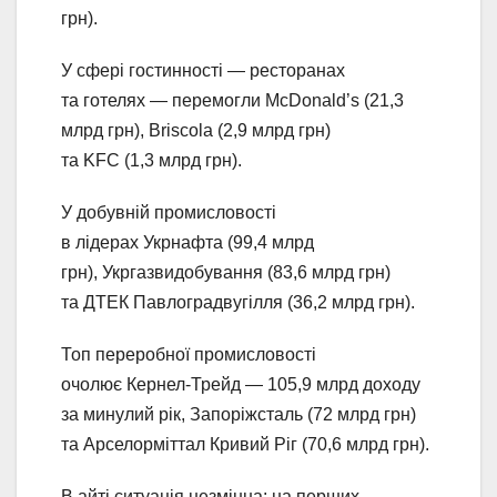
грн).
У сфері гостинності — ресторанах
та готелях — перемогли McDonald’s (21,3
млрд грн), Briscola (2,9 млрд грн)
та KFC (1,3 млрд грн).
У добувній промисловості
в лідерах Укрнафта (99,4 млрд
грн), Укргазвидобування (83,6 млрд грн)
та ДТЕК Павлоградвугілля (36,2 млрд грн).
Топ переробної промисловості
очолює Кернел-Трейд — 105,9 млрд доходу
за минулий рік, Запоріжсталь (72 млрд грн)
та Арселорміттал Кривий Ріг (70,6 млрд грн).
В айті ситуація незмінна: на перших