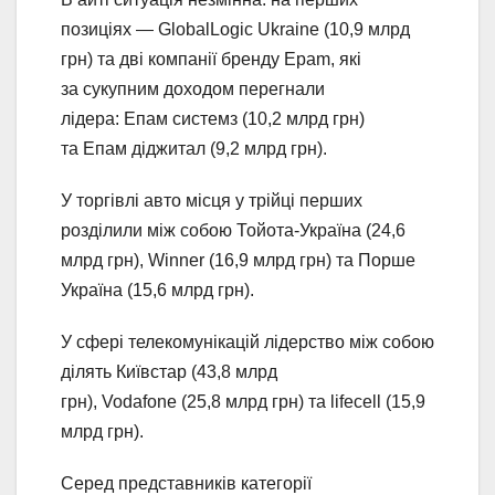
позиціях — GlobalLogic Ukraine (10,9 млрд
грн) та дві компанії бренду Epam, які
за сукупним доходом перегнали
лідера: Епам системз (10,2 млрд грн)
та Епам діджитал (9,2 млрд грн).
У торгівлі авто місця у трійці перших
розділили між собою Тойота-Україна (24,6
млрд грн), Winner (16,9 млрд грн) та Порше
Україна (15,6 млрд грн).
У сфері телекомунікацій лідерство між собою
ділять Київстар (43,8 млрд
грн), Vodafone (25,8 млрд грн) та lifecell (15,9
млрд грн).
Серед представників категорії