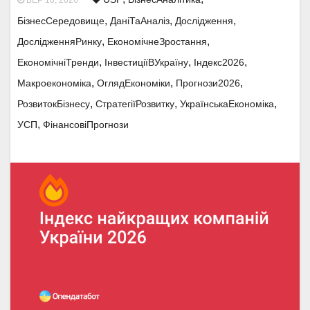
БЕР 10, 2026
,
,
,
БізнесСередовище
ДаніТаАналіз
Дослідження
,
,
ДослідженняРинку
ЕкономічнеЗростання
,
,
,
ЕкономічніТренди
ІнвестиціїВУкраїну
Індекс2026
,
,
,
Макроекономіка
ОглядЕкономіки
Прогнози2026
,
,
,
РозвитокБізнесу
СтратегіїРозвитку
УкраїнськаЕкономіка
,
УСП
ФінансовіПрогнози