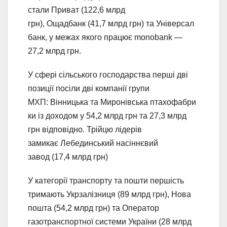
стали Приват (122,6 млрд
грн), Ощадбанк (41,7 млрд грн) та Універсал
банк, у межах якого працює monobank —
27,2 млрд грн.
У сфері сільського господарства перші дві
позиції посіли дві компанії групи
МХП: Вінницька та Миронівська птахофабри
ки із доходом у 54,2 млрд грн та 27,3 млрд
грн відповідно. Трійцю лідерів
замикає Лебединський насіннєвий
завод (17,4 млрд грн)
У категорії транспорту та пошти першість
тримають Укрзалізниця (89 млрд грн), Нова
пошта (54,2 млрд грн) та Оператор
газотранспортної системи України (28 млрд