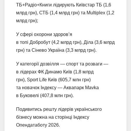
ТБ+Радіо+Книги лідирують Київстар ТБ (1,6
млрд грн), СТБ (1,4 млрд грн) та Multiplex (1,2
млрд грн);
У сфері охорони здоров’я
в топі Добробут (4,2 млрд грн), Діла (3,6 млрд
грн) та Сінево Україна (3,3 млрд грн).
У категорії дозвілля — спорт та розваги —
в лідерах ФК Динамо Київ (1,8 млрд
грн), Sport Life Київ (605,7 млн грн)
та новачок Індексу — Аквапарк Mavka
в Буковелі (407,8 млн грн).
Подивитись решту лідерів українського
бізнесу можна на сторінці Індексу
Опендатаботу 2026.