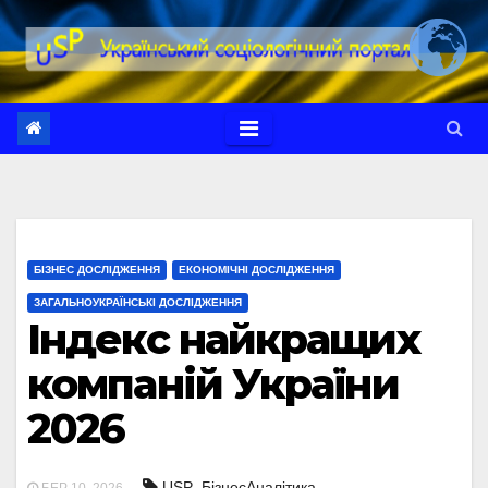
Перейти
до
вмісту
БІЗНЕС ДОСЛІДЖЕННЯ
ЕКОНОМІЧНІ ДОСЛІДЖЕННЯ
ЗАГАЛЬНОУКРАЇНСЬКІ ДОСЛІДЖЕННЯ
Індекс найкращих
компаній України
2026
,
,
USP
БізнесАналітика