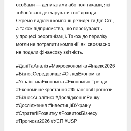
особами — депутатами або політиками, які
зобов’язані декларувати свої доходи.
Окремо виділені компанії-резиденти Дія Сіті,
а також підприємства, що перебувають
у процесі реорганізації. Також до переліку
могли не потрапити компанії, які своєчасно
не подали фінансову звітність.
#ДаніТаАналіз #Макроекономіка #Індекс2026
#БізнесСередовище #ОглядЕкономіки
#УкраїнськаЕкономіка #ЕкономічніТренди
#ЕкономічнеЗростання #ФінансовіПрогнози
#БізнесАналітика #ДослідженняРинку
#Дослідження #ІнвестиціїВУкраїну
#СтратегіїРозвитку #РозвитокБізнесу
#Прогнози2026 #УСП #USP