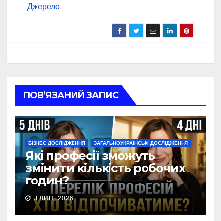
Джерело
ПОВ’ЯЗАНИЙ ЗАПИС
БІЗНЕС ДОСЛІДЖЕННЯ
ЗАГАЛЬНОУКРАЇНСЬКІ ДОСЛІДЖЕННЯ
Які професії зможуть
змінити кількість робочих
годин?
J ЛИП, 2026