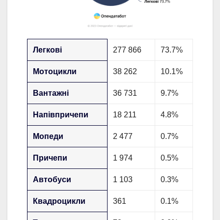
Легкові
277 866
73.7%
Мотоцикли
38 262
10.1%
Вантажні
36 731
9.7%
Напівпричепи
18 211
4.8%
Мопеди
2 477
0.7%
Причепи
1 974
0.5%
Автобуси
1 103
0.3%
Квадроцикли
361
0.1%