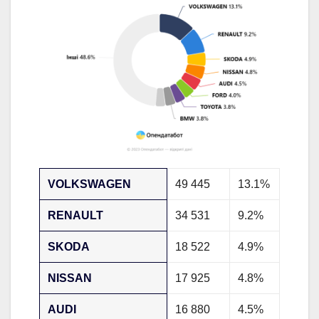
VOLKSWAGEN
49 445
13.1%
RENAULT
34 531
9.2%
SKODA
18 522
4.9%
NISSAN
17 925
4.8%
AUDI
16 880
4.5%