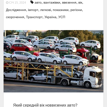
,
,
,
,
авто
вантажівки
ввезення
вік
СІЧ 15, 2024
,
,
,
,
,
Дослідження
імпорт
легкові
показники
регіони
,
,
,
скорочення
Транспорт
Україна
УСП
Який середній вік новвезених авто?