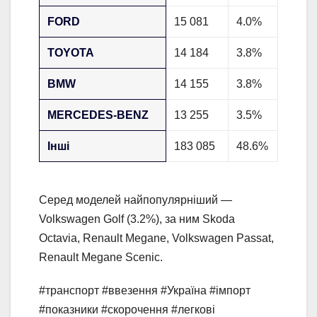
FORD
15 081
4.0%
TOYOTA
14 184
3.8%
BMW
14 155
3.8%
MERCEDES-BENZ
13 255
3.5%
Інші
183 085
48.6%
Серед моделей найпопулярніший —
Volkswagen Golf (3.2%), за ним Skoda
Octavia, Renault Megane, Volkswagen Passat,
Renault Megane Scenic.
#транспорт #ввезення #Україна #імпорт
#показники #скорочення #легкові