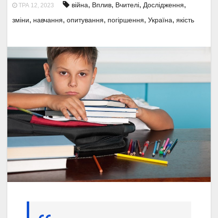
,
,
,
,
війна
Вплив
Вчителі
Дослідження
ТРА 12, 2023
,
,
,
,
,
зміни
навчання
опитування
погіршення
Україна
якість