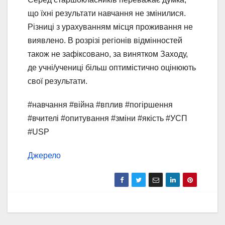
що їхні результати навчання не змінилися.
Різниці з урахуванням місця проживання не
виявлено. В розрізі регіонів відмінностей
також не зафіксовано, за винятком Заходу,
де учні/учениці більш оптимістично оцінюють
свої результати.
#навчання #війна #вплив #погіршення
#вчителі #опитування #зміни #якість #УСП
#USP
Джерело