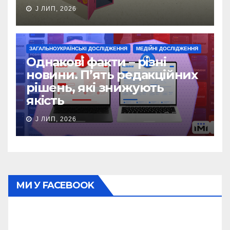
J ЛИП, 2026
ЗАГАЛЬНОУКРАЇНСЬКІ ДОСЛІДЖЕННЯ
МЕДІЙНІ ДОСЛІДЖЕННЯ
Однакові факти – різні
новини. П’ять редакційних
рішень, які знижують
якість
J ЛИП, 2026
МИ У FACEBOOK