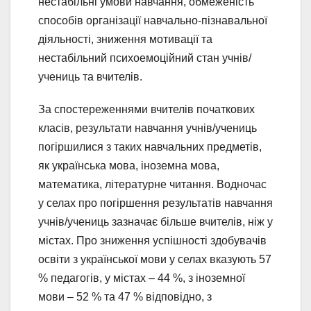
нестабільні умови навчання, обмеженість
способів організації навчально-пізнавальної
діяльності, зниження мотивації та
нестабільний психоемоційний стан учнів/
учениць та вчителів.
За спостереженнями вчителів початкових
класів, результати навчання учнів/учениць
погіршилися з таких навчальних предметів,
як українська мова, іноземна мова,
математика, літературне читання. Водночас
у селах про погіршення результатів навчання
учнів/учениць зазначає більше вчителів, ніж у
містах. Про зниження успішності здобувачів
освіти з української мови у селах вказують 57
% педагогів, у містах – 44 %, з іноземної
мови – 52 % та 47 % відповідно, з