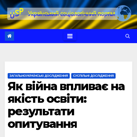
Перейти
до
вмісту
ЗАГАЛЬНОУКРАЇНСЬКІ ДОСЛІДЖЕННЯ
СУСПІЛЬНІ ДОСЛІДЖЕННЯ
Як війна впливає на
якість освіти:
результати
опитування