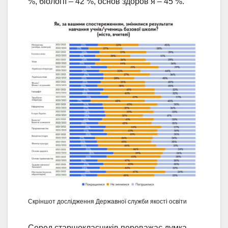
%, біології – 42 %, основ здоров’я – 45 %.
Скріншот дослідження Державної служби якості освіти
Серед старшокласників переважає думка,