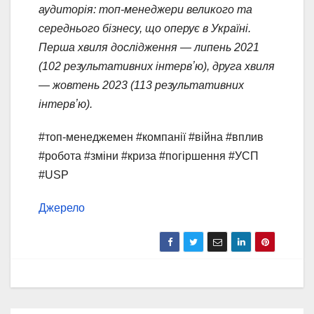
аудиторія: топ-менеджери великого та
середнього бізнесу, що оперує в Україні.
Перша хвиля дослідження — липень 2021
(102 результативних інтервʼю), друга хвиля
— жовтень 2023 (113 результативних
інтервʼю).
#топ-менеджемен #компанії #війна #вплив
#робота #зміни #криза #погіршення #УСП
#USP
Джерело