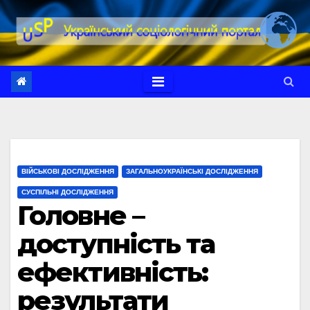
Перейти
до
вмісту
ВІЙСЬКОВІ ДОСЛІДЖЕННЯ
ЗАГАЛЬНОУКРАЇНСЬКІ ДОСЛІДЖЕННЯ
СУСПІЛЬНІ ДОСЛІДЖЕННЯ
Головне –
доступність та
ефективність:
результати