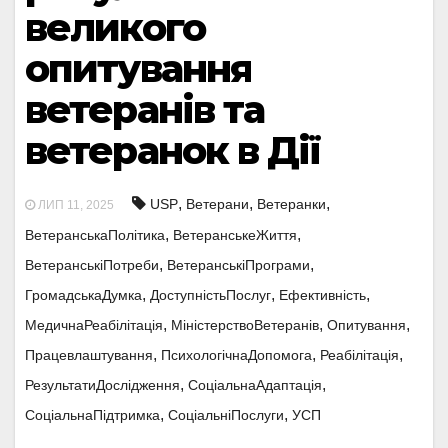
великого
опитування
ветеранів та
ветеранок в Дії
,
,
,
USP
Ветерани
Ветеранки
ЛИП 11, 2025
,
,
ВетеранськаПолітика
ВетеранськеЖиття
,
,
ВетеранськіПотреби
ВетеранськіПрограми
,
,
,
ГромадськаДумка
ДоступністьПослуг
Ефективність
,
,
,
МедичнаРеабілітація
МіністерствоВетеранів
Опитування
,
,
,
Працевлаштування
ПсихологічнаДопомога
Реабілітація
,
,
РезультатиДослідження
СоціальнаАдаптація
,
,
СоціальнаПідтримка
СоціальніПослуги
УСП