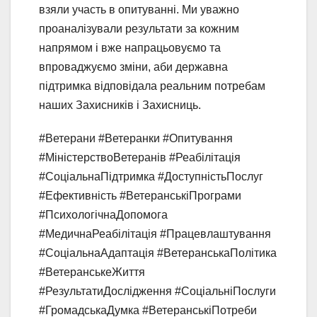
взяли участь в опитуванні. Ми уважно
проаналізували результати за кожним
напрямом і вже напрацьовуємо та
впроваджуємо зміни, аби державна
підтримка відповідала реальним потребам
наших Захисників і Захисниць.
#Ветерани #Ветеранки #Опитування
#МіністерствоВетеранів #Реабілітація
#СоціальнаПідтримка #ДоступністьПослуг
#Ефективність #ВетеранськіПрограми
#ПсихологічнаДопомога
#МедичнаРеабілітація #Працевлаштування
#СоціальнаАдаптація #ВетеранськаПолітика
#ВетеранськеЖиття
#РезультатиДослідження #СоціальніПослуги
#ГромадськаДумка #ВетеранськіПотреби