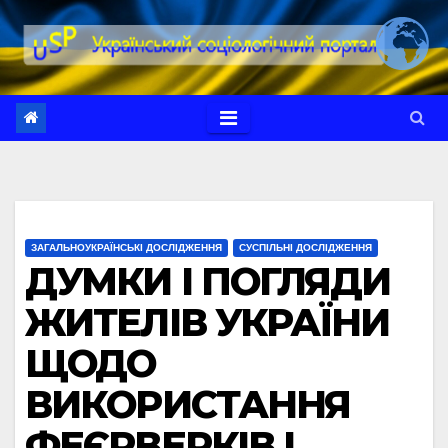
Перейти
до
вмісту
ЗАГАЛЬНОУКРАЇНСЬКІ ДОСЛІДЖЕННЯ
СУСПІЛЬНІ ДОСЛІДЖЕННЯ
ДУМКИ І ПОГЛЯДИ
ЖИТЕЛІВ УКРАЇНИ
ЩОДО
ВИКОРИСТАННЯ
ФЕЄРВЕРКІВ І