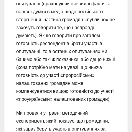
опитуванні (враховуючи очевидні факти та
панівні думки в медіа щодо російського
вторгнення, частина громадян «публічно» не
захочуть говорити те, що насправді
думають). Якщо говорити про загалом
готовність респондентів брати участь в
опитуванні, то в останніх опитуваннях ми
бачимо або такі ж показники, або дещо нижчі
(хоча потрібно мати на увазі, що нижча
готовність до участі «проросійськи»
налаштованих громадян може
компенсуватися вищою готовністю до участі
«проукраїнськи» налаштованих громадян).
Ми провели у травні методичний
експеримент, який показує, що громадяни,
які зараз беруть участь в опитуваннях за