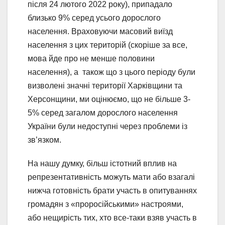
після 24 лютого 2022 року), припадало
близько 9% серед усього дорослого
населення. Враховуючи масовий виїзд
населення з цих територій (скоріше за все,
мова йде про не менше половини
населення), а також що з цього періоду були
визволені значні території Харківщини та
Херсонщини, ми оцінюємо, що не більше 3-
5% серед загалом дорослого населення
України були недоступні через проблеми із
зв’язком.
На нашу думку, більш істотний вплив на
репрезентативність можуть мати або взагалі
нижча готовність брати участь в опитуваннях
громадян з «проросійськими» настроями,
або нещирість тих, хто все-таки взяв участь в