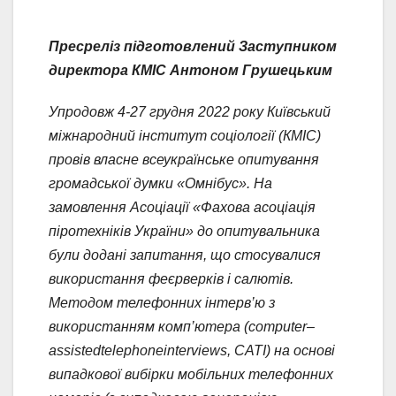
Пресреліз підготовлений Заступником
директора КМІС Антоном Грушецьким
Упродовж 4-27 грудня 2022 року Київський
міжнародний інститут соціології (КМІС)
провів власне всеукраїнське опитування
громадської думки «Омнібус». На
замовлення Асоціації «Фахова асоціація
піротехніків України» до опитувальника
були додані запитання, що стосувалися
використання феєрверків і салютів.
Методом телефонних інтерв’ю з
використанням комп’ютера (
computer
–
assisted
telephone
interviews
, CATI)
на основі
випадкової вибірки мобільних телефонних