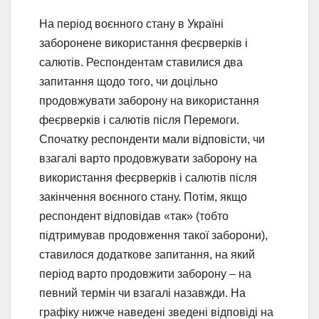
На період воєнного стану в Україні
заборонене використання феєрверків і
салютів. Респондентам ставилися два
запитання щодо того, чи доцільно
продовжувати заборону на використання
феєрверків і салютів після Перемоги.
Спочатку респонденти мали відповісти, чи
взагалі варто продовжувати заборону на
використання феєрверків і салютів після
закінчення воєнного стану. Потім, якщо
респондент відповідав «так» (тобто
підтримував продовження такої заборони),
ставилося додаткове запитання, на який
період варто продовжити заборону – на
певний термін чи взагалі назавжди. На
графіку нижче наведені зведені відповіді на