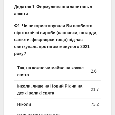
Додаток 1. Формулювання запитань з
анкети
Ф1. Чи використовували Ви особисто
піротехнічні вироби (хлопавки, петарди,
салюти, феєрверки тощо) під час
святкувань протягом минулого 2021
року?
Так, на кожне чи майже на кожне
2.6
свято
Інколи, лише на Новий Рік чи на
21.7
деякі великі свята
Ніколи
73.2