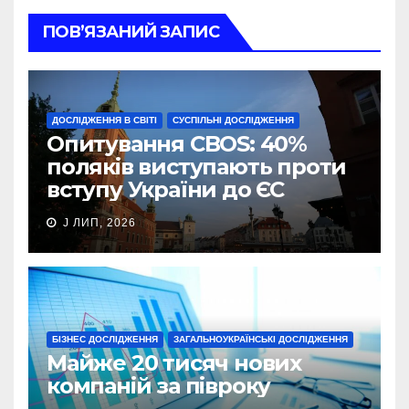
ПОВ’ЯЗАНИЙ ЗАПИС
ДОСЛІДЖЕННЯ В СВІТІ
СУСПІЛЬНІ ДОСЛІДЖЕННЯ
Опитування CBOS: 40%
поляків виступають проти
вступу України до ЄС
J ЛИП, 2026
БІЗНЕС ДОСЛІДЖЕННЯ
ЗАГАЛЬНОУКРАЇНСЬКІ ДОСЛІДЖЕННЯ
Майже 20 тисяч нових
компаній за півроку