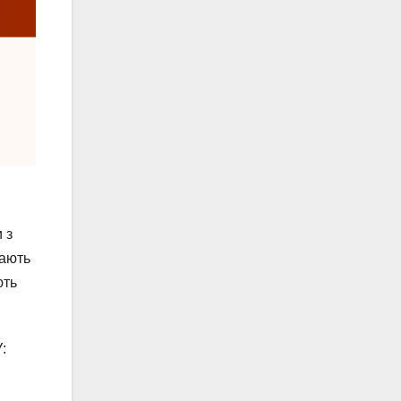
 з
дають
ють
: