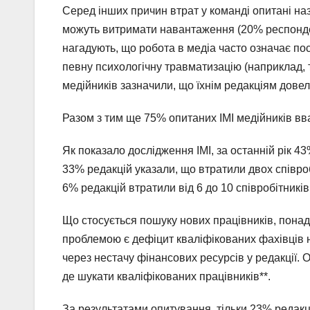
Серед інших причин втрат у команді опитані наз
можуть витримати навантаження (20% респонден
нагадують, що робота в медіа часто означає пос
певну психологічну травматизацію (наприклад, т
медійників зазначили, що їхнім редакціям дове
Разом з тим ще 75% опитаних ІМІ медійників вв
Як показало дослідження ІМІ, за останній рік 43
33% редакцій указали, що втратили двох співроб
6% редакцій втратили від 6 до 10 співробітників
Що стосується пошуку нових працівників, пона
проблемою є дефіцит кваліфікованих фахівців 
через нестачу фінансових ресурсів у редакції. О
де шукати кваліфікованих працівників**.
За результатами опитування, тільки 23% редакц