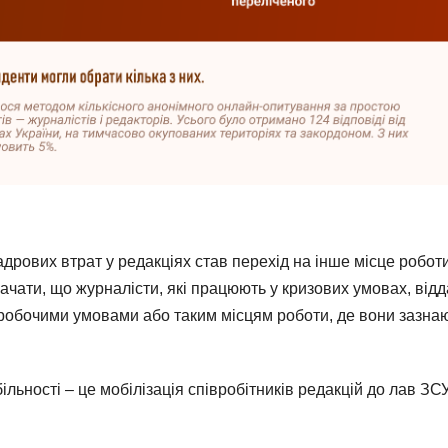
рових втрат у редакціях став перехід на інше місце роботи
чати, що журналісти, які працюють у кризових умовах, від
робочими умовами або таким місцям роботи, де вони зазна
ьності – це мобілізація співробітників редакцій до лав ЗСУ