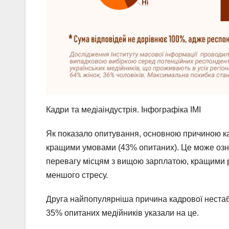
Кадри та медіаіндустрія. Інфографіка ІМІ
Як показало опитування, основною причиною кад
кращими умовами (43% опитаних). Це може озна
перевагу місцям з вищою зарплатою, кращими 
меншого стресу.
Друга найпопулярніша причина кадрової нестабіл
35% опитаних медійників указали на це.