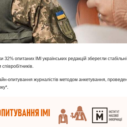
ьки 32% опитаних ІМІ українських редакцій зберегли стабільні
 співробітників.
лайн-опитування журналістів методом анкетування, проведе
ку*.