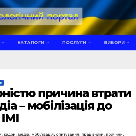
КАТАЛОГИ
ПОСЛУГИ
ВИБОРИ
НЯ
рністю причина втрати
діа – мобілізація до
 ІМІ
,
,
,
,
,
,
,
У
кадри
медіа
мобілізація
опитування
працівники
причини