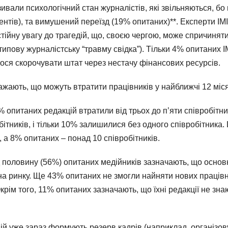
ивали психологічний стан журналістів, які звільняються, бо
тів), та вимушений переїзд (19% опитаних)**. Експерти ІМІ
тійну увагу до трагедій, що, своєю чергою, може спричинят
ипову журналістську “травму свідка”). Тільки 4% опитаних І
лося скорочувати штат через нестачу фінансових ресурсів.
ажають, що можуть втратити працівників у найближчі 12 міс
% опитаних редакцій втратили від трьох до п’яти співробітни
ітників, і тільки 10% залишилися без одного співробітника.
, а 8% опитаних – понад 10 співробітників.
д половину (56%) опитаних медійників зазначають, що осно
на ринку. Ще 43% опитаних не змогли найняти нових працівн
крім того, 11% опитаних зазначають, що їхні редакції не зна
ій уже зараз формують резерв кадрів (наприклад, організо