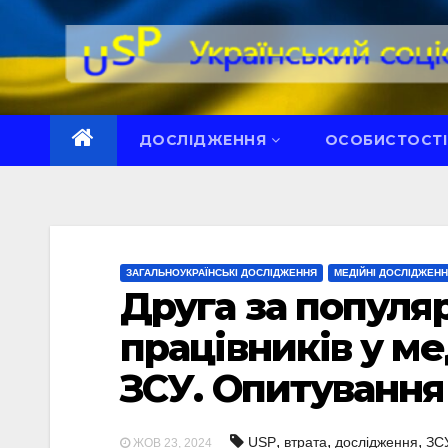
Перейти
до
вмісту
ДОСЛІДЖЕННЯ
ОСОБИСТОСТІ
ЗАГАЛЬНОУКРАЇНСЬКІ ДОСЛІДЖЕННЯ
МЕДІЙНІ ДОСЛІДЖЕН
Друга за популя
працівників у ме
ЗСУ. Опитування
,
,
,
USP
втрата
дослідження
ЗС
ЖОВ 23, 2024