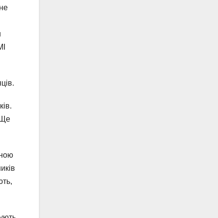
 не
и
МІ
яців.
ків.
 Ще
вною
иків
ють,
вують