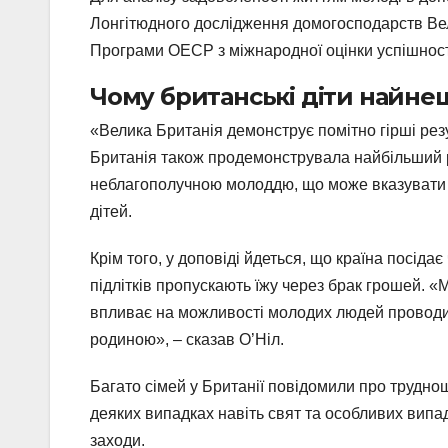
Лонгітюдного дослідження домогосподарств Вели
Програми ОЕСР з міжнародної оцінки успішності
Чому британські діти найнещ
«Велика Британія демонструє помітно гірші резу
Британія також продемонструвала найбільший 
неблагополучною молоддю, що може вказувати н
дітей.
Крім того, у доповіді йдеться, що країна посіда
підлітків пропускають їжу через брак грошей. «
впливає на можливості молодих людей проводит
родиною», – сказав О’Ніл.
Багато сімей у Британії повідомили про труднощі
деяких випадках навіть свят та особливих випад
заходи.