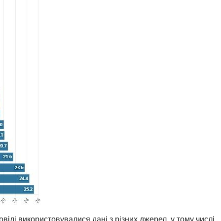
віді використовувалися дані з різних джерел, у тому числі