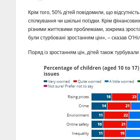
Крім того, 50% дітей повідомили, що відсутність
спілкування чи шкільні поїздки. Крім фінансов
різними життєвими проблемами, зокрема зростанн
були стурбовані зростанням цін», – сказав О’Ніл
Поряд із зростанням цін, дітей також турбували 