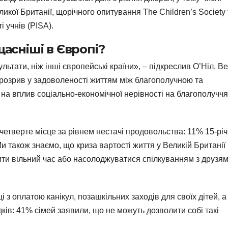
кої Британії, щорічного опитування The Children’s Society 
 учнів (PISA).
асніші в Європі?
льтати, ніж інші європейські країни», – підкреслив О’Ніл. В
розрив у задоволеності життям між благополучною та
а вплив соціально-економічної нерівності на благополуччя
є четверте місце за рівнем нестачі продовольства: 11% 15-рі
Ми також знаємо, що криза вартості життя у Великій Британії
и вільний час або насолоджуватися спілкуванням з друзям
 з оплатою канікул, позашкільних заходів для своїх дітей, а
ків: 41% сімей заявили, що не можуть дозволити собі такі