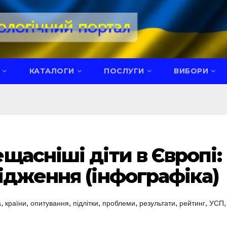
КАТАЛОГИ
ПОСЛУГИ
ВИБОРИ
щасніші діти в Європі:
ідження (інфографіка)
,
,
,
,
,
,
,
,
а
країни
опитування
підлітки
проблеми
результати
рейтинг
УСП