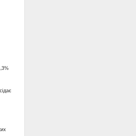
4,3%
сідає
ких