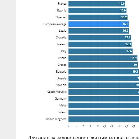
Для аналізу задоволеності життям молоді в допо