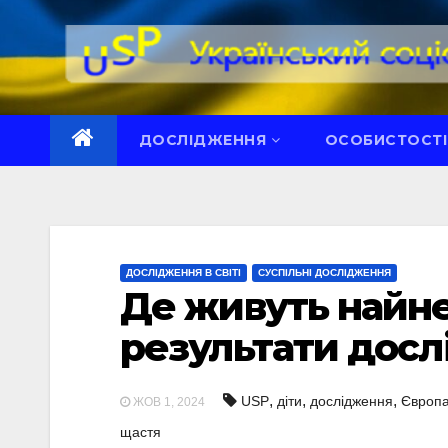
Перейти
до
вмісту
ДОСЛІДЖЕННЯ
ОСОБИСТОСТІ
ДОСЛІДЖЕННЯ В СВІТІ
СУСПІЛЬНІ ДОСЛІДЖЕННЯ
Де живуть найне
результати досл
,
,
,
USP
діти
дослідження
Європ
ЖОВ 1, 2024
щастя