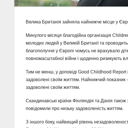
Велика Британія зайняла найнижче місце у Євро
Минулого місяця благодійна організація Childre
молодих людей у ​​Великій Британії та проводит
благополуччя у Європі чомусь не врахувало діте
повномасштабної війни і щоденно ризикують вл
Тим не менш, у доповіді Good Childhood Report 
задоволені своїм життям. Найнижчий показник –
задоволені своїм життям.
Скандинавські країни Фінляндія та Данія також 
повідомили про низьку задоволеність життям.
З іншого боку, найвищий рівень незадоволеност