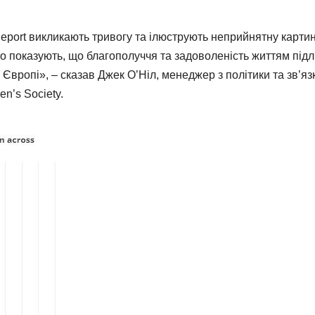
eport викликають тривогу та ілюструють неприйнятну карти
но показують, що благополуччя та задоволеність життям підлі
у Європі», – сказав Джек О’Ніл, менеджер з політики та зв’язк
en’s Society.