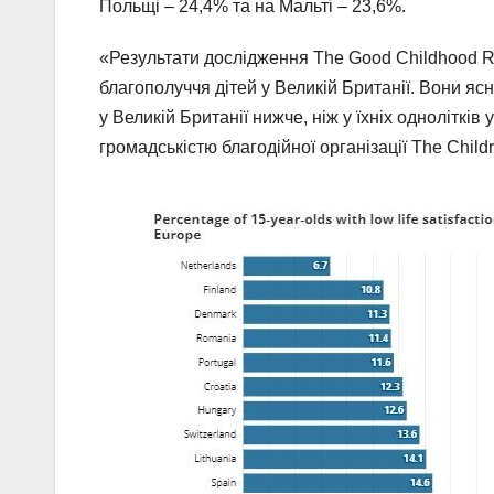
Польщі – 24,4% та на Мальті – 23,6%.
«Результати дослідження The Good Childhood R
благополуччя дітей у Великій Британії. Вони яс
у Великій Британії нижче, ніж у їхніх однолітків 
громадськістю благодійної організації The Childr