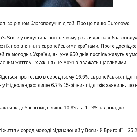
пі за рівнем благополуччя дітей. Про це пише Euronews.
n’s Society випустила звіт, в якому розглядається благополу
ься їх порівняння з європейськими країнами. Проте дослідж
й та молодь з України, які уже 950 днів поспіль живуть в ум
асним життям. Їх аж ніяк не можна вважати щасливими.
йдеться про те, що в середньому 16,6% європейських підлітк
 у Нідерландах: лише 6,7% 15-річних підлітків заявили, що 
зайняли добрі позиції: лише 10,8% та 11,3% відповідно
і життям серед молоді відзначений у Великій Британії – 25,