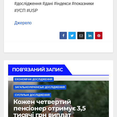
#дослідження #дані #індекси #показники
#УСП #USP
Джерело
ПОВ’ЯЗАНИЙ ЗАПИС
ЕКОНОМІЧНІ ДОСЛІДЖЕННЯ
ЗАГАЛЬНОУКРАЇНСЬКІ ДОСЛІДЖЕННЯ
СУСПІЛЬНІ ДОСЛІДЖЕННЯ
Кожен четвертий
пенсіонер отримує 3,5
тисячі грн виплат