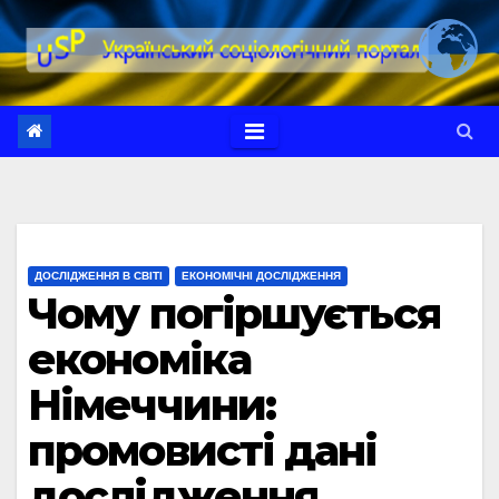
Перейти
до
вмісту
ДОСЛІДЖЕННЯ В СВІТІ
ЕКОНОМІЧНІ ДОСЛІДЖЕННЯ
Чому погіршується
економіка
Німеччини:
промовисті дані
дослідження