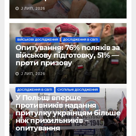
J ЛИП, 2026
ВІЙСЬКОВІ ДОСЛІДЖЕННЯ
ДОСЛІДЖЕННЯ В СВІТІ
Опитування: 76% поляків за
військову підготовку, 51% —
проти призову
J ЛИП, 2026
ДОСЛІДЖЕННЯ В СВІТІ
СУСПІЛЬНІ ДОСЛІДЖЕННЯ
У Польщі вперше
противників надання
притулку українцям більше
ніж прихильників –
опитування