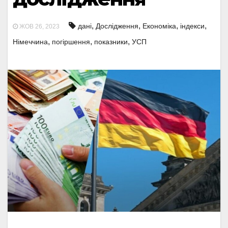
,
,
,
,
дані
Дослідження
Економіка
індекси
ЖОВ 26, 2023
,
,
,
Німеччина
погіршення
показники
УСП