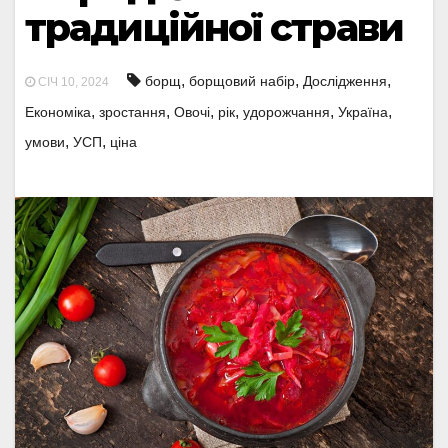
традиційної страви
,
,
,
борщ
борщовий набір
Дослідження
СІЧ 10, 2024
,
,
,
,
,
,
Економіка
зростання
Овочі
рік
удорожчання
Україна
,
,
умови
УСП
ціна