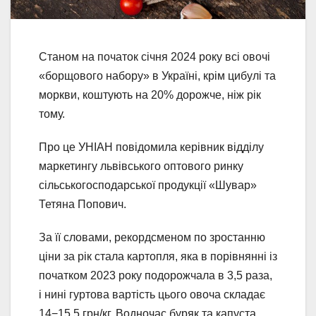
Станом на початок січня 2024 року всі овочі
«борщового набору» в Україні, крім цибулі та
моркви, коштують на 20% дорожче, ніж рік
тому.
Про це УНІАН повідомила керівник відділу
маркетингу львівського оптового ринку
сільськогосподарської продукції «Шувар»
Тетяна Попович.
За її словами, рекордсменом по зростанню
ціни за рік стала картопля, яка в порівнянні із
початком 2023 року подорожчала в 3,5 раза,
і нині гуртова вартість цього овоча складає
14−15,5 грн/кг. Водночас буряк та капуста