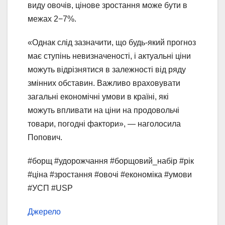
виду овочів, цінове зростання може бути в
межах 2−7%.
«Однак слід зазначити, що будь-який прогноз
має ступінь невизначеності, і актуальні ціни
можуть відрізнятися в залежності від ряду
змінних обставин. Важливо враховувати
загальні економічні умови в країні, які
можуть впливати на ціни на продовольчі
товари, погодні фактори», — наголосила
Попович.
#борщ #удорожчання #борщовий_набір #рік
#ціна #зростання #овочі #економіка #умови
#УСП #USP
Джерело