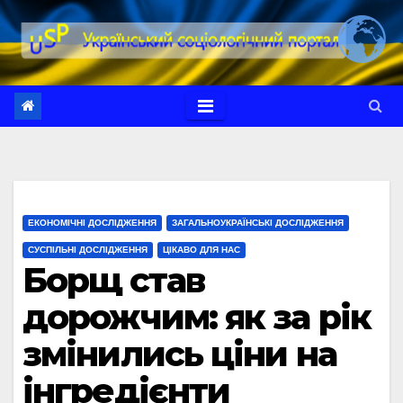
Перейти
до
вмісту
ЕКОНОМІЧНІ ДОСЛІДЖЕННЯ
ЗАГАЛЬНОУКРАЇНСЬКІ ДОСЛІДЖЕННЯ
СУСПІЛЬНІ ДОСЛІДЖЕННЯ
ЦІКАВО ДЛЯ НАС
Борщ став
дорожчим: як за рік
змінились ціни на
інгредієнти