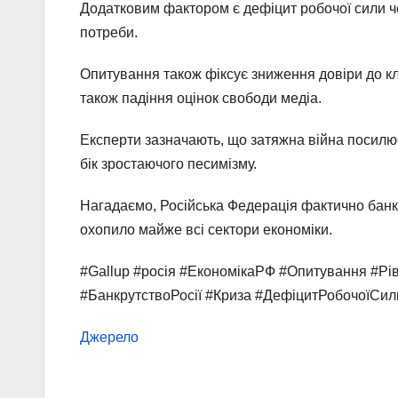
Додатковим фактором є дефіцит робочої сили че
потреби.
Опитування також фіксує зниження довіри до ключ
також падіння оцінок свободи медіа.
Експерти зазначають, що затяжна війна посилює 
бік зростаючого песимізму.
Нагадаємо, Російська Федерація фактично банкр
охопило майже всі сектори економіки.
#Gallup #росія #ЕкономікаРФ #Опитування #Рі
#БанкрутствоРосії #Криза #ДефіцитРобочоїСи
Джерело