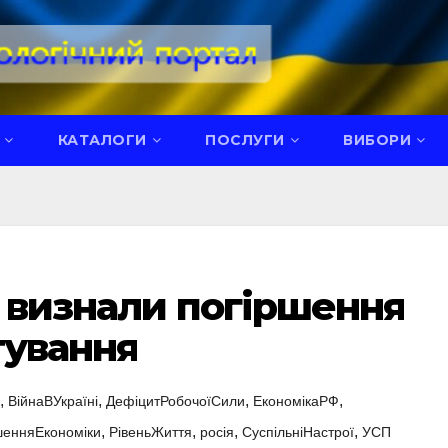
КАТАЛОГИ
ПОСЛУГИ
ВИБОРИ
н визнали погіршення
тування
,
,
,
,
ВійнаВУкраїні
ДефіцитРобочоїСили
ЕкономікаРФ
,
,
,
,
шенняЕкономіки
РівеньЖиття
росія
СуспільніНастрої
УСП