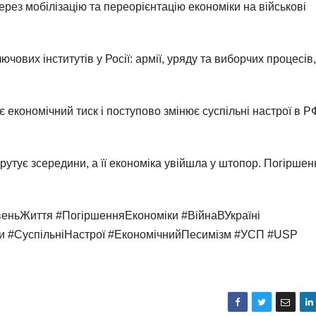
рез мобілізацію та переорієнтацію економіки на військові
ових інститутів у Росії: армії, уряду та виборчих процесів,
економічний тиск і поступово змінює суспільні настрої в Р
утує зсередини, а її економіка увійшла у штопор. Погіршен
веньЖиття #ПогіршенняЕкономіки #ВійнаВУкраїні
ли #СуспільніНастрої #ЕкономічнийПесимізм #УСП #USP