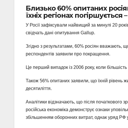
Близько 60% опитаних росіян
їхніх регіонах погіршується 
У Росії зафіксували найвищий за минулі 20 рок
свідчать дані опитування Gallup.
Згідно з результатами, 60% росіян вважають, що
респондентів заявили про покращення.
Це перший випадок із 2006 року, коли більшість
Також 56% опитаних заявили, що їхній рівень ж
десятиліття.
Аналітики відзначають, що після початкового з
російська економіка демонструє ознаки уповіл
збільшенням оборонних витрат, однак уряд РФ у