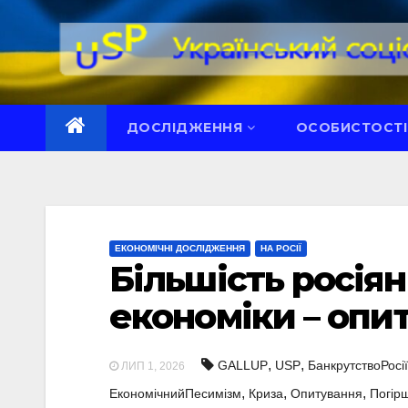
Перейти
до
вмісту
ДОСЛІДЖЕННЯ
ОСОБИСТОСТІ
ЕКОНОМІЧНІ ДОСЛІДЖЕННЯ
НА РОСІЇ
Більшість росія
економіки – опи
,
,
GALLUP
USP
БанкрутствоРосії
ЛИП 1, 2026
,
,
,
ЕкономічнийПесимізм
Криза
Опитування
Погір