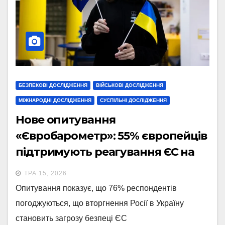
БЕЗПЕКОВІ ДОСЛІДЖЕННЯ
ВІЙСЬКОВІ ДОСЛІДЖЕННЯ
МІЖНАРОДНІ ДОСЛІДЖЕННЯ
СУСПІЛЬНІ ДОСЛІДЖЕННЯ
Нове опитування
«Євробарометр»: 55% європейців
підтримують реагування ЄС на
вторгнення Росії в Україну
ТРА 15, 2026
Опитування показує, що 76% респондентів
погоджуються, що вторгнення Росії в Україну
становить загрозу безпеці ЄС