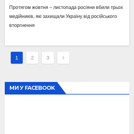
Протягом жовтня – листопада росіяни вбили трьох
медійників, які захищали Україну від російського
вторгнення
Навігація
1
2
3
записів
МИ У FACEBOOK