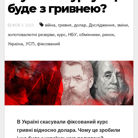
буде з гривнею?
,
,
,
,
,
війна
гривня
долар
Дослідження
зміни
ЖОВ 3, 2023
,
,
,
,
,
золотовалютні резерви
курс
НБУ
обмінники
ринок
,
,
Україна
УСП
фіксований
В Україні скасували фіксований курс
гривні відносно долара. Чому це зробили