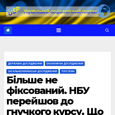
Перейти
до
вмісту
ДЕРЖАВНІ ДОСЛІДЖЕННЯ
ЕКОНОМІЧНІ ДОСЛІДЖЕННЯ
ЗАГАЛЬНОУКРАЇНСЬКІ ДОСЛІДЖЕННЯ
ТОП-ТЕМА
Більше не
фіксований. НБУ
перейшов до
гнучкого курсу. Що