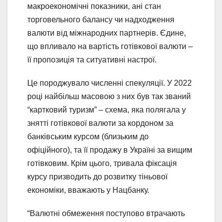
макроекономічні показники, ані стан
торговельного балансу чи надходження
валюти від міжнародних партнерів. Єдине,
що впливало на вартість готівкової валюти –
її пропозиція та ситуативні настрої.
Це породжувало численні спекуляції. У 2022
році найбільш масовою з них був так званий
“картковий туризм” – схема, яка полягала у
знятті готівкової валюти за кордоном за
банківським курсом (близьким до
офіційного), та її продажу в Україні за вищим
готівковим. Крім цього, тривала фіксація
курсу призводить до розвитку тіньової
економіки, вважають у Нацбанку.
“Валютні обмеження поступово втрачають