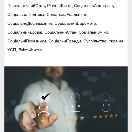
,
,
,
ПсихологічнийСтан
РівеньЖиття
СоціальнаАналітика
,
,
СоціальнаПолітика
СоціальнаРеальність
,
,
СоціальнеДослідження
СоціальнийБарометр
,
,
,
СоціальнийДосвід
СоціальнийСтан
СоціальніЗміни
,
,
,
,
СоціальніПоказники
СоціальніТренди
Суспільство
Україна
,
УСП
ЯкістьЖиття