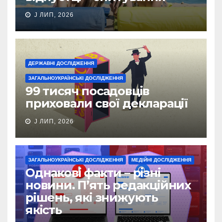
J ЛИП, 2026
ДЕРЖАВНІ ДОСЛІДЖЕННЯ
ЗАГАЛЬНОУКРАЇНСЬКІ ДОСЛІДЖЕННЯ
99 тисяч посадовців
приховали свої декларації
J ЛИП, 2026
ЗАГАЛЬНОУКРАЇНСЬКІ ДОСЛІДЖЕННЯ
МЕДІЙНІ ДОСЛІДЖЕННЯ
Однакові факти – різні
новини. П’ять редакційних
рішень, які знижують
якість