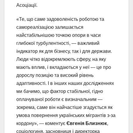
Асоціації.
«Те, що саме задоволеність роботою та
самореалізацією залишається
найстабільнішою точкою опори в часи
глибокої турбулентності, — важливий
індикатор як для бізнесу, так і для держави.
Люди чітко відокремлюють сферу, на яку
мають вплив, і вкладаються у неї — це про
дорослу позицію та високий рівень
адаптивності. І в інших наших дослідженнях
ми бачимо, що фактор стабільної, гідно
оплачуваної роботи є визначальним —
зокрема, саме він найчастіше згадується як
умова повернення українських мігрантів з-за
кордону», — коментує
Євгенія Близнюк
,
соціологиня, засновниця і директорка