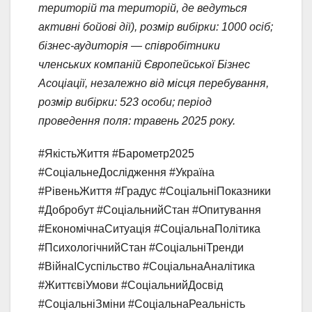
територій та територій, де ведуться
активні бойові дії), розмір вибірки: 1000 осіб;
бізнес-аудиторія — співробітники
членських компаній Європейської Бізнес
Асоціації, незалежно від місця перебування,
розмір вибірки: 523 особи; період
проведення поля: травень 2025 року.
#ЯкістьЖиття #Барометр2025
#СоціальнеДослідження #Україна
#РівеньЖиття #Градус #СоціальніПоказники
#Добробут #СоціальнийСтан #Опитування
#ЕкономічнаСитуація #СоціальнаПолітика
#ПсихологічнийСтан #СоціальніТренди
#ВійнаІСуспільство #СоціальнаАналітика
#ЖиттєвіУмови #СоціальнийДосвід
#СоціальніЗміни #СоціальнаРеальність