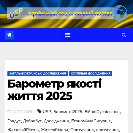
Перейти
до
вмісту
ЗАГАЛЬНОУКРАЇНСЬКІ ДОСЛІДЖЕННЯ
СУСПІЛЬНІ ДОСЛІДЖЕННЯ
Барометр якості
життя 2025
,
,
,
USP
Барометр2025
ВійнаІСуспільство
ЛИП 7, 2025
,
,
,
,
Градус
Добробут
Дослідження
ЕкономічнаСитуація
,
,
,
,
ЖиттєвийРівень
ЖиттєвіУмови
Опитування
опитування