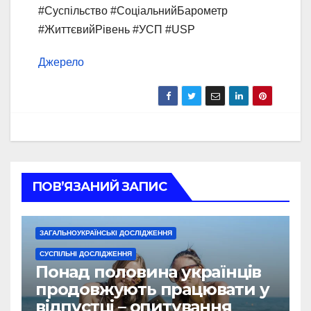
#Суспільство #СоціальнийБарометр
#ЖиттєвийРівень #УСП #USP
Джерело
ПОВ’ЯЗАНИЙ ЗАПИС
ЗАГАЛЬНОУКРАЇНСЬКІ ДОСЛІДЖЕННЯ
СУСПІЛЬНІ ДОСЛІДЖЕННЯ
Понад половина українців
продовжують працювати у
відпустці – опитування