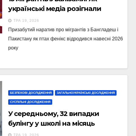
українські медіа розігнали
російський наратив про
ТРА 19, 2026
“заміщення українців”
Призабутий наратив про мігрантів з Бангладеш і
Пакистану як птах фенікс відродився навесні 2026
року
БЕЗПЕКОВІ ДОСЛІДЖЕННЯ
ЗАГАЛЬНОУКРАЇНСЬКІ ДОСЛІДЖЕННЯ
СУСПІЛЬНІ ДОСЛІДЖЕННЯ
У середньому, 32 випадки
булінгу у школі на місяць
ТРА 19, 2026