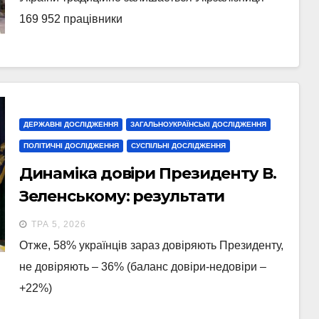
169 952 працівники
ДЕРЖАВНІ ДОСЛІДЖЕННЯ
ЗАГАЛЬНОУКРАЇНСЬКІ ДОСЛІДЖЕННЯ
ПОЛІТИЧНІ ДОСЛІДЖЕННЯ
СУСПІЛЬНІ ДОСЛІДЖЕННЯ
Динаміка довіри Президенту В.
Зеленському: результати
опитування, проведеного 20-27
ТРА 5, 2026
квітня 2026 року
Отже, 58% українців зараз довіряють Президенту,
не довіряють – 36% (баланс довіри-недовіри –
+22%)