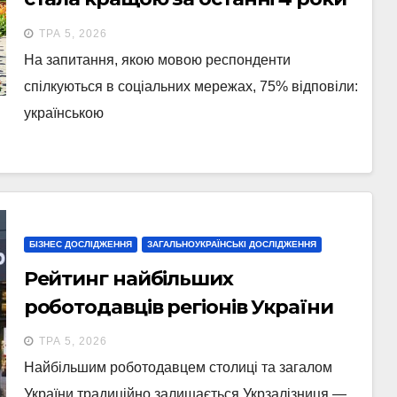
– опитування в “Київ Цифровий”
ТРА 5, 2026
На запитання, якою мовою респонденти
спілкуються в соціальних мережах, 75% відповіли:
українською
БІЗНЕС ДОСЛІДЖЕННЯ
ЗАГАЛЬНОУКРАЇНСЬКІ ДОСЛІДЖЕННЯ
Рейтинг найбільших
роботодавців регіонів України
ТРА 5, 2026
Найбільшим роботодавцем столиці та загалом
України традиційно залишається Укрзалізниця —