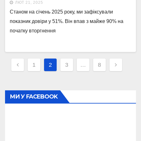
ЛЮТ 21, 2025
Станом на січень 2025 року, ми зафіксували
показник довіри у 51%. Він впав з майже 90% на
початку вторгнення
Навігація
1
2
3
…
8
записів
МИ У FACEBOOK