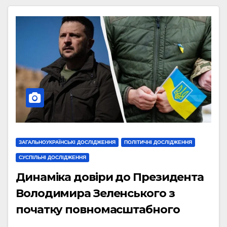
ЗАГАЛЬНОУКРАЇНСЬКІ ДОСЛІДЖЕННЯ
ПОЛІТИЧНІ ДОСЛІДЖЕННЯ
СУСПІЛЬНІ ДОСЛІДЖЕННЯ
Динаміка довіри до Президента
Володимира Зеленського з
початку повномасштабного
вторгнення