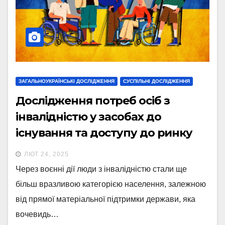
ЗАГАЛЬНОУКРАЇНСЬКІ ДОСЛІДЖЕННЯ
СУСПІЛЬНІ ДОСЛІДЖЕННЯ
Дослідження потреб осіб з
інвалідністю у засобах до
існування та доступу до ринку
праці в умовах війни в Україні на
ЛЮТ 24, 2025
замовлення ГС «Ліга Сильних».
Через воєнні дії люди з інвалідністю стали ще
більш вразливою категорією населення, залежною
від прямої матеріальної підтримки держави, яка
вочевидь…