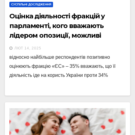
СУСПІЛЬНІ ДОСЛІДЖЕННЯ
Оцінка діяльності фракцій у
парламенті, кого вважають
лідером опозиції, можливі
санкції проти П. Порошенка і
ЛЮТ 14, 2025
позбавлення мандатів депутатів
відносно найбільше респондентів позитивно
від ОПЗЖ
оцінюють фракцію «ЄС» – 35% вважають, що її
діяльність іде на користь України проти 34%