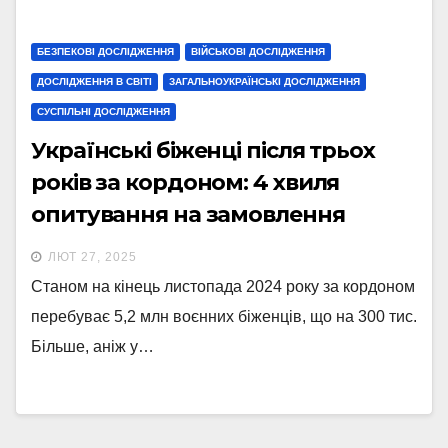
БЕЗПЕКОВІ ДОСЛІДЖЕННЯ
ВІЙСЬКОВІ ДОСЛІДЖЕННЯ
ДОСЛІДЖЕННЯ В СВІТІ
ЗАГАЛЬНОУКРАЇНСЬКІ ДОСЛІДЖЕННЯ
СУСПІЛЬНІ ДОСЛІДЖЕННЯ
Українські біженці після трьох
років за кордоном: 4 хвиля
опитування на замовлення
Центру економічної стратегії.
ЛЮТ 27, 2025
Станом на кінець листопада 2024 року за кордоном
перебуває 5,2 млн воєнних біженців, що на 300 тис.
Більше, аніж у…