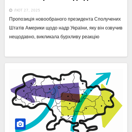
України вона містить
ЛЮТ 27, 2025
Пропозиція новообраного президента Сполучених
Штатів Америки щодо надр України, яку він озвучив
нещодавно, викликала бурхливу реакцію