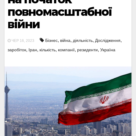
повномасштабної
війни
,
,
,
,
Бізнес
війна
діяльність
Дослідження
ЧЕР 16, 2023
,
,
,
,
,
заробіток
Іран
кількість
компанії
резиденти
Україна