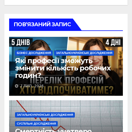
ПОВ’ЯЗАНИЙ ЗАПИС
БІЗНЕС ДОСЛІДЖЕННЯ
ЗАГАЛЬНОУКРАЇНСЬКІ ДОСЛІДЖЕННЯ
Які професії зможуть
змінити кількість робочих
годин?
J ЛИП, 2026
ЗАГАЛЬНОУКРАЇНСЬКІ ДОСЛІДЖЕННЯ
СУСПІЛЬНІ ДОСЛІДЖЕННЯ
Смертність учетверо