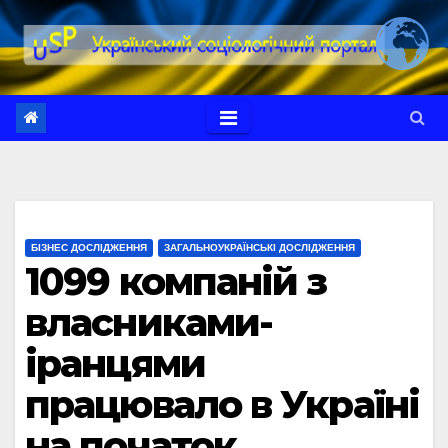
Перейти
до
вмісту
БІЗНЕС ДОСЛІДЖЕННЯ
ЗАГАЛЬНОУКРАЇНСЬКІ ДОСЛІДЖЕННЯ
1099 компаній з
власниками-
іранцями
працювало в Україні
на початок