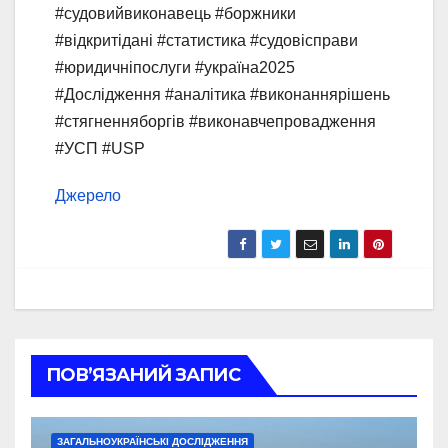
#судовийвиконавець #боржники
#відкритідані #статистика #судовісправи
#юридичніпослуги #україна2025
#Дослідження #аналітика #виконаннярішень
#стягненняборгів #виконавчепровадження
#УСП #USP
Джерело
ПОВ’ЯЗАНИЙ ЗАПИС
ЗАГАЛЬНОУКРАЇНСЬКІ ДОСЛІДЖЕННЯ