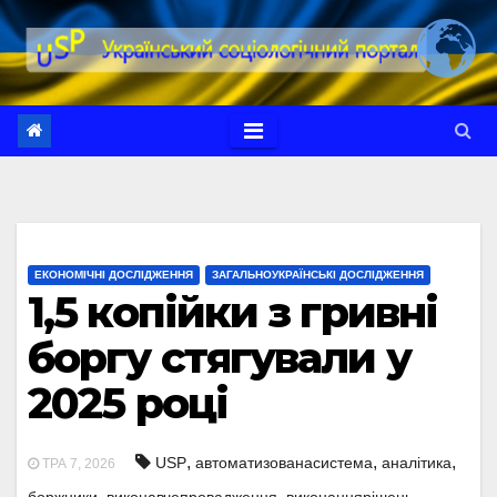
Перейти
до
вмісту
ЕКОНОМІЧНІ ДОСЛІДЖЕННЯ
ЗАГАЛЬНОУКРАЇНСЬКІ ДОСЛІДЖЕННЯ
1,5 копійки з гривні
боргу стягували у
2025 році
,
,
,
USP
автоматизованасистема
аналітика
ТРА 7, 2026
,
,
,