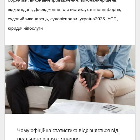
боржники
виконавчепровадження
виконаннярішень
,
,
,
,
відкритідані
Дослідження
статистика
стягненняборгів
,
,
,
,
судовийвиконавець
судовісправи
україна2025
УСП
юридичніпослуги
Чому офіційна статистика відрізняється від
реального рівня стягнення