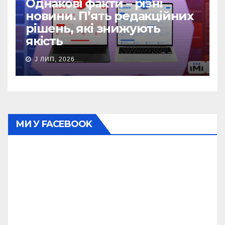
Однакові факти – різні
новини. П’ять редакційних
рішень, які знижують
якість
J ЛИП, 2026
МИ У FACEBOOK