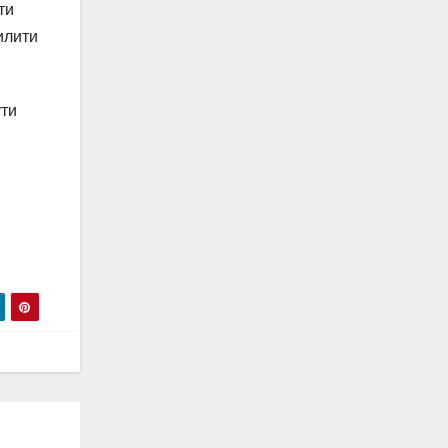
ти
илити
ути