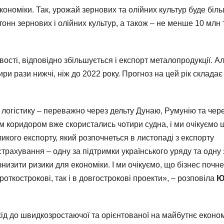
ономіки. Так, урожай зернових та олійних культур буде біл
тонн зернових і олійних культур, а також – не менше 10 млн
сті, відповідно збільшується і експорт металопродукції. А
ри рази нижчі, ніж до 2022 року. Прогноз на цей рік складає
логістику – переважно через дельту Дунаю, Румунію та чер
м коридором вже скористались чотири судна, і ми очікуємо 
кого експорту, який розпочнеться в листопаді з експорту
трахування – одну за підтримки українського уряду та одну 
изити ризики для економіки. І ми очікуємо, що бізнес почне
роткострокові, так і в довгострокові проекти», – розповіла
Ю
ехід до швидкозростаючої та орієнтованої на майбутнє економ