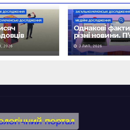
І ДОСЛІДЖЕННЯ
ЗАГАЛЬНОУКРАЇНСЬКІ ДОСЛІДЖЕНН
ОУКРАЇНСЬКІ ДОСЛІДЖЕННЯ
МЕДІЙНІ ДОСЛІДЖЕННЯ
исяч
Однакові факти
адовців
різні новини. П
ховали свої
редакційних
, 2026
J ЛИП, 2026
арації
рішень, які
знижують якіст