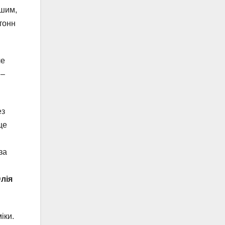
ьшим,
 тонн
ле
 –
ез
ще
за
лія
іки.