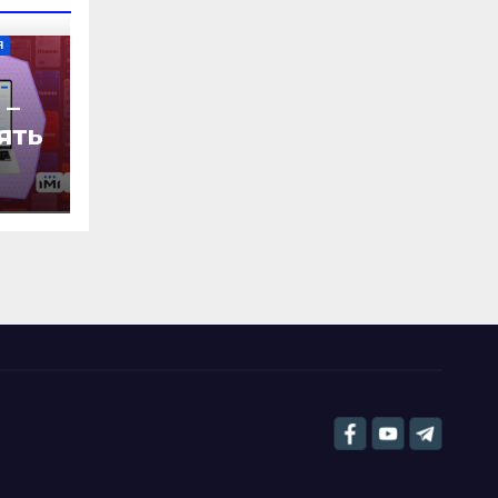
Я
 –
’ять
ь