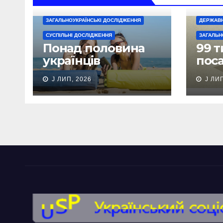
ЗАГАЛЬНОУКРАЇНСЬКІ ДОСЛІДЖЕННЯ
ДЕРЖАВН
СУСПІЛЬНІ ДОСЛІДЖЕННЯ
ЗАГАЛЬН
Понад половина
99 т
українців
пос
продовжують
при
J ЛИП, 2026
J ЛИП
працювати у
декл
відпустці –
опитування