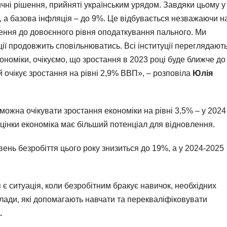
ичні рішення, прийняті українським урядом. Завдяки цьому у
, а базова інфляція – до 9%. Це відбувається незважаючи н
ення до довоєнного рівня оподаткування пального. Ми
ії продовжить сповільнюватись. Всі інституції переглядают
ономіки, очікуємо, що зростання в 2023 році буде ближче до
й очікує зростання на рівні 2,9% ВВП», – розповіла
Юлія
 можна очікувати зростання економіки на рівні 3,5% – у 2024
 оцінки економіка має більший потенціал для відновлення.
вень безробіття цього року знизиться до 19%, а у 2024-2025
є ситуація, коли безробітним бракує навичок, необхідних
лади, які допомагають навчати та перекваліфіковувати
.