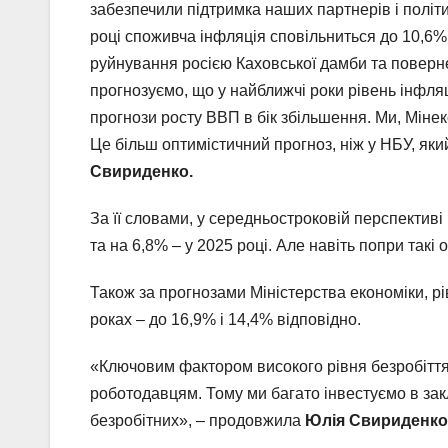
забезпечили підтримка наших партнерів і політ
році споживча інфляція сповільниться до 10,6%
руйнування росією Каховської дамби та поверн
прогнозуємо, що у найближчі роки рівень інфляц
прогнози росту ВВП в бік збільшення. Ми, Мінек
Це більш оптимістичний прогноз, ніж у НБУ, яки
Свириденко.
За її словами, у середньостроковій перспективі
та на 6,8% – у 2025 році. Але навіть попри такі
Також за прогнозами Міністерства економіки, рі
роках – до 16,9% і 14,4% відповідно.
«Ключовим фактором високого рівня безробіття 
роботодавцям. Тому ми багато інвестуємо в зак
безробітних», – продовжила
Юлія Свириденко