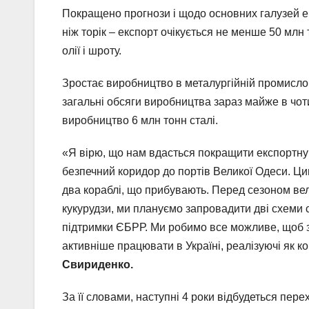
Покращено прогнози і щодо основних галузей ек
ніж торік – експорт очікується не менше 50 млн 
олії і шроту.
Зростає виробництво в металургійній промислово
загальні обсяги виробництва зараз майже в чоти
виробництво 6 млн тонн сталі.
«Я вірю, що нам вдасться покращити експортну 
безпечний коридор до портів Великої Одеси. Ци
два кораблі, що прибувають. Перед сезоном вели
кукурудзи, ми плануємо запровадити дві схеми с
підтримки ЄБРР. Ми робимо все можливе, щоб зн
активніше працювати в Україні, реалізуючі як ко
Свириденко.
За її словами, наступні 4 роки відбудеться пер