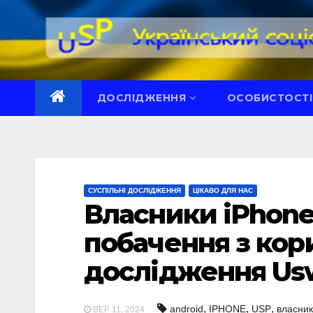
Перейти
до
вмісту
ДОСЛІДЖЕННЯ
ОСОБИСТОСТІ
СУСПІЛЬНІ ДОСЛІДЖЕННЯ
ЦІКАВО ДЛЯ НАС
Власники iPhone
побачення з кор
дослідження Us
,
,
,
android
IPHONE
USP
власни
ВЕР 11, 2024