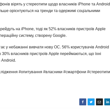
фонів вірять у стереотипи щодо власників iPhone та Androi
більше орієнтуються на тренди та одержимі соціальними
рейдуть на iPhone, тоді як 52% власників пристроїв Apple
пераційну систему, створену Google.
гає у небажанні вивчати нову ОС. 56% користувачів Android
к 30% власників пристроїв Apple переймаються, що їхні
 Android.
ослідження #опитування #власники #смартфони #стереотип