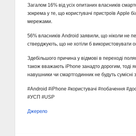
Загалом 16% від усіх опитаних власників смарт
зокрема у те, що користувачі пристроїв Apple 
мережами.
56% власників Android заявили, що ніколи не пе
стверджують, що не хотіли б використовувати о
Здебільшого причина у відмові в переході поля
також вважають iPhone занадто дорогим, тоді я
навушники чи смартгодинник не будуть сумісні з
#Android #iPhone #користувачі #побачення #д
#УСП #USP
Джерело