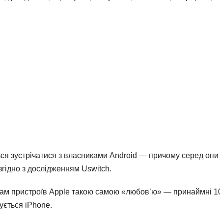
ся зустрічатися з власниками Android — причому серед опи
згідно з дослідженням Uswitch.
икам пристроїв Apple такою самою «любов’ю» — принаймні 
тується iPhone.