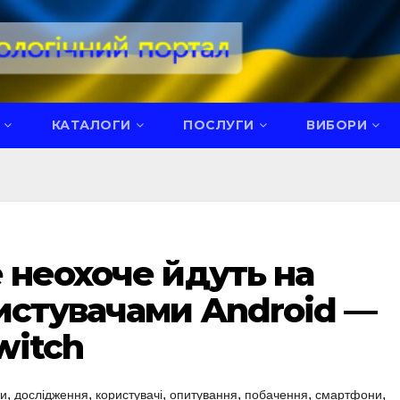
КАТАЛОГИ
ПОСЛУГИ
ВИБОРИ
 неохоче йдуть на
истувачами Android —
witch
,
,
,
,
,
,
ки
дослідження
користувачі
опитування
побачення
смартфони