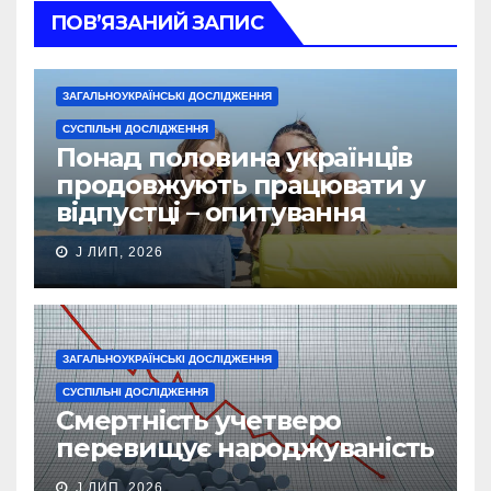
ПОВ’ЯЗАНИЙ ЗАПИС
ЗАГАЛЬНОУКРАЇНСЬКІ ДОСЛІДЖЕННЯ
СУСПІЛЬНІ ДОСЛІДЖЕННЯ
Понад половина українців
продовжують працювати у
відпустці – опитування
J ЛИП, 2026
ЗАГАЛЬНОУКРАЇНСЬКІ ДОСЛІДЖЕННЯ
СУСПІЛЬНІ ДОСЛІДЖЕННЯ
Смертність учетверо
перевищує народжуваність
J ЛИП, 2026