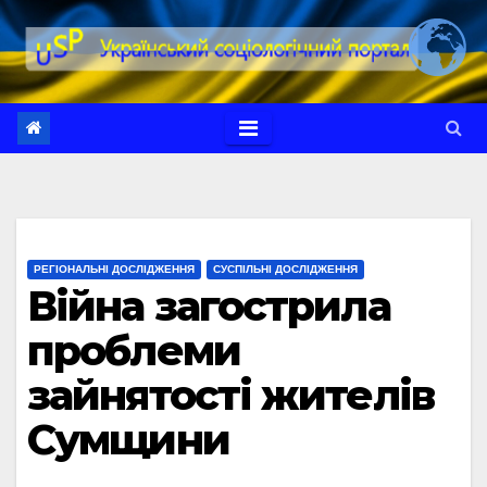
Перейти
до
вмісту
РЕГІОНАЛЬНІ ДОСЛІДЖЕННЯ
СУСПІЛЬНІ ДОСЛІДЖЕННЯ
Війна загострила
проблеми
зайнятості жителів
Сумщини