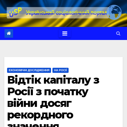
Перейти
до
вмісту
ЕКОНОМІЧНІ ДОСЛІДЖЕННЯ
НА РОСІЇ
Відтік капіталу з
Росії з початку
війни досяг
рекордного
значення