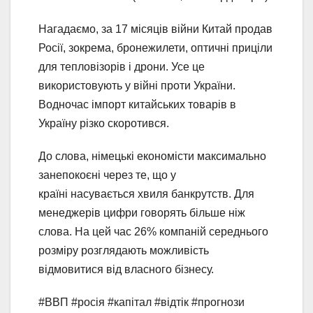
Нагадаємо, за 17 місяців війни Китай продав
Росії, зокрема, бронежилети, оптичні приціли
для тепловізорів і дрони. Усе це
використовують у війні проти України.
Водночас імпорт китайських товарів в
Україну різко скоротився.
До слова, німецькі економісти максимально
занепокоєні через те, що у
країні насувається хвиля банкрутств. Для
менеджерів цифри говорять більше ніж
слова. На цей час 26% компаній середнього
розміру розглядають можливість
відмовитися від власного бізнесу.
#ВВП #росія #капітал #відтік #прогнози