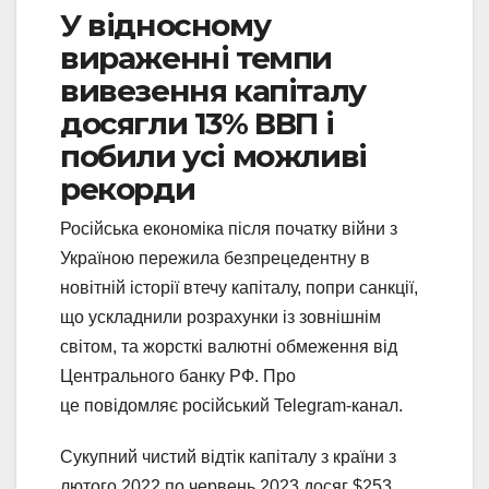
У відносному
вираженні темпи
вивезення капіталу
досягли 13% ВВП і
побили усі можливі
рекорди
Російська економіка після початку війни з
Україною пережила безпрецедентну в
новітній історії втечу капіталу, попри санкції,
що ускладнили розрахунки із зовнішнім
світом, та жорсткі валютні обмеження від
Центрального банку РФ. Про
це повідомляє російський Telegram-канал.
Сукупний чистий відтік капіталу з країни з
лютого 2022 по червень 2023 досяг $253