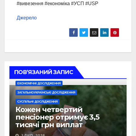
#вивезення #економіка #УСП #USP
Джерело
ПОВ’ЯЗАНИЙ ЗАПИС
ЕКОНОМІЧНІ ДОСЛІДЖЕННЯ
ЗАГАЛЬНОУКРАЇНСЬКІ ДОСЛІДЖЕННЯ
СУСПІЛЬНІ ДОСЛІДЖЕННЯ
Кожен четвертий
пенсіонер отримує 3,5
тисячі грн виплат
J ЛИП, 2026