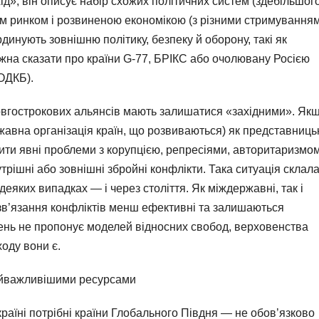
д», він описує набір схожих політичних систем (здебільшог
м ринком і розвиненою економікою (з різними стримуванням
инують зовнішню політику, безпеку й оборону, такі як
жна сказати про країни G-77, БРІКС або очолювану Росією
ОДКБ).
 довгострокових альянсів мають залишатися «західними». Як
жавна організація країн, що розвиваються) як представниць
ити явні проблеми з корупцією, репресіями, авторитаризмом
трішні або зовнішні збройні конфлікти. Така ситуація склал
 деяких випадках — і через століття. Як міждержавні, так і
зв’язання конфліктів менш ефективні та залишаються
ень не пропонує моделей відносних свобод, верховенства
ходу вони є.
найважливішими ресурсами
раїні потрібні країни Глобального Півдня — не обов’язково