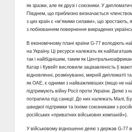
як зразки, але як друзі і союзники. У дипломати
Півднем, що приблизно визначається членством
з цих країн є «м’якими силами», що зростають, 
з лобіюванням повернення викрадених українськ
В економічному плані країни G-77 володіють н
на Україну. Ці ресурси належать як найбагатшим 
так і найбіднішим, таким як Центральноафрикан
Катар і Кувейт висловили зацікавленість (і маю
відновленні, розмінуванні, мирній дипломатії та 
як ОАЕ, є одними з найважливіших (якщо не най
підтримують війну Росії проти України. Деякі з н
потрапила під санкції. До них належать Малі, Б
швидкої підтримки та їхніми союзниками з росі
російських «приватних військових компаній»).
У військовому відношенні деякі з держав G-77