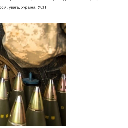
,
,
,
осія
увага
Україна
УСП