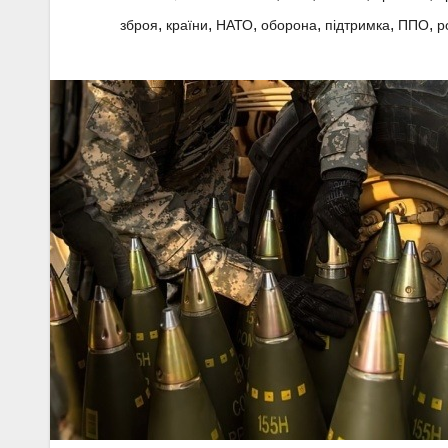
,
,
,
,
,
,
зброя
країни
НАТО
оборона
підтримка
ППО
р