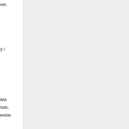
ння,
у і
ома
лою,
онною