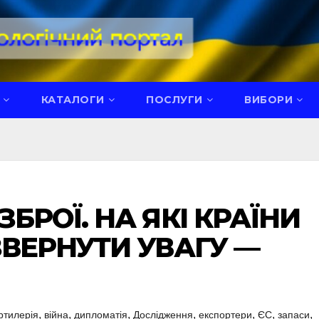
КАТАЛОГИ
ПОСЛУГИ
ВИБОРИ
ЗБРОЇ. НА ЯКІ КРАЇНИ
ЗВЕРНУТИ УВАГУ —
,
,
,
,
,
,
,
ртилерія
війна
дипломатія
Дослідження
експортери
ЄС
запаси