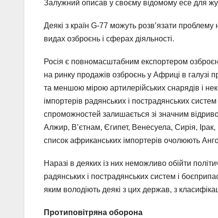
Залужний описав у своєму відомому есе для жу
Деякі з країн G-77 можуть розв’язати проблему
видах озброєнь і сферах діяльності.
Росія є повномасштабним експортером озброєнь 
на ринку продажів озброєнь у Африці в галузі пр
та меншою мірою артилерійських снарядів і не
імпортерів радянських і пострадянських систем
спроможностей залишається зі значним відривом 
Алжир, В’єтнам, Єгипет, Венесуела, Сирія, Ірак,
список африканських імпортерів очолюють Ангола
Наразі в деяких із них неможливо обійти політи
радянських і пострадянських систем і боєприпасі
яким володіють деякі з цих держав, з класифік
Протиповітряна оборона