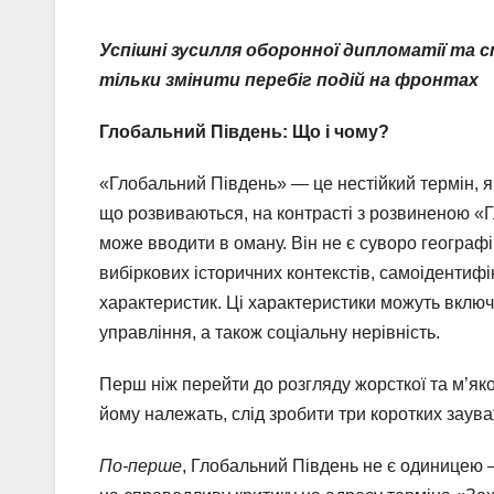
Успішні зусилля оборонної дипломатії та с
тільки змінити перебіг подій на фронтах
Глобальний Південь: Що і чому?
«Глобальний Південь» — це нестійкий термін, 
що розвиваються, на контрасті з розвиненою «Г
може вводити в оману. Він не є суворо географі
вибіркових історичних контекстів, самоідентифік
характеристик. Ці характеристики можуть включа
управління, а також соціальну нерівність.
Перш ніж перейти до розгляду жорсткої та м’якої
йому належать, слід зробити три коротких заув
По-перше
, Глобальний Південь не є одиницею