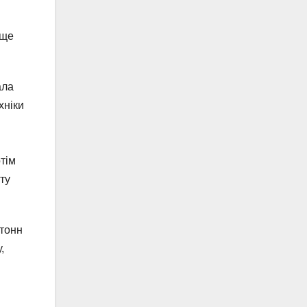
ище
ала
хніки
тім
ту
 тонн
,