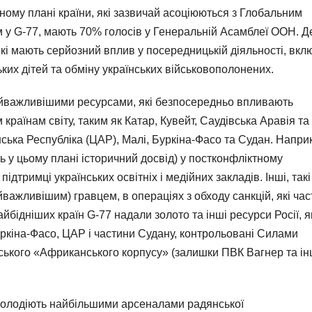
чному плані країни, які зазвичай асоціюються з Глобальним
 у G-77, мають 70% голосів у Генеральній Асамблеї ООН. Д
які мають серйозний вплив у посередницькій діяльності, вкл
их дітей та обміну українських військовополонених.
айважливішими ресурсами, які безпосередньо впливають
країнам світу, таким як Катар, Кувейт, Саудівська Аравія та
ська Республіка (ЦАР), Малі, Буркіна-Фасо та Судан. Напри
ть у цьому плані історичний досвід) у постконфліктному
підтримці українських освітніх і медійних закладів. Інші, такі
важливішим) гравцем, в операціях з обходу санкцій, які час
айбідніших країн G-77 надали золото та інші ресурси Росії, я
уркіна-Фасо, ЦАР і частини Судану, контрольовані Силами
йського «Африканського корпусу» (залишки ПВК Вагнер та і
 володіють найбільшими арсеналами радянської