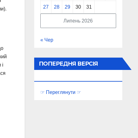
о
27
28
29
30
31
и).
Липень 2026
« Чер
що
кий
ПОПЕРЕДНЯ ВЕРСІЯ
 і
ася
ПОРТАЛУ
☞ Переглянути ☞