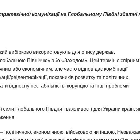
тратегічної комунікації на Глобальному Півдні здатні 
який вибірково використовують для опису держав,
лобальною Північчю» або «Заходом». Цей термін є спірним 
чним або економічним, але часто відповідає комбінації
ації/реідентифікації, показників розвитку та політичних
ти відносну нестабільність, корупцію та інші проблеми
 сили Глобального Півдня і важливості для України країн, я
аження.
 — політичною, економічною, військовою чи іншою. Незважа