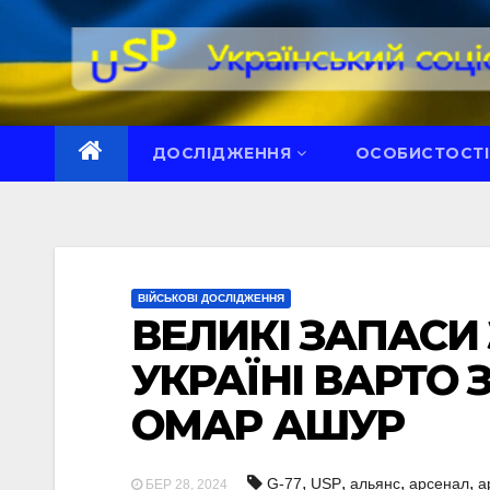
Перейти
до
вмісту
ДОСЛІДЖЕННЯ
ОСОБИСТОСТІ
ВІЙСЬКОВІ ДОСЛІДЖЕННЯ
ВЕЛИКІ ЗАПАСИ 
УКРАЇНІ ВАРТО 
ОМАР АШУР
,
,
,
,
G-77
USP
альянс
арсенал
а
БЕР 28, 2024