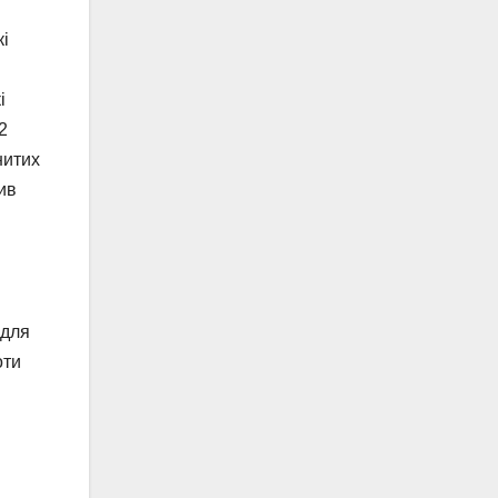
кі
і
2
нитих
ив
 для
оти