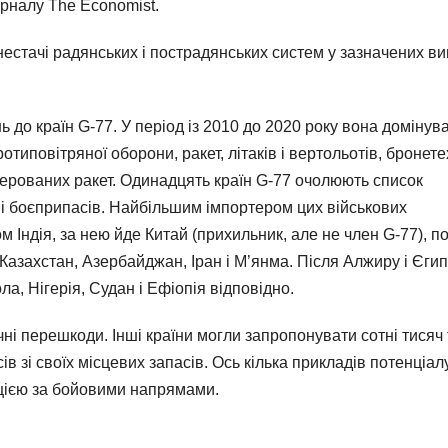
рналу The Economist.
 нестачі радянських і пострадянських систем у зазначених в
до країн G-77. У період із 2010 до 2020 року вона домінув
отиповітряної оборони, ракет, літаків і вертольотів, бронете
керованих ракет. Одинадцять країн G-77 очолюють список
 і боєприпасів. Найбільшим імпортером цих військових
Індія, за нею йде Китай (прихильник, але не член G-77), по
 Казахстан, Азербайджан, Іран і М’янма. Після Алжиру і Єгип
, Нігерія, Судан і Ефіопія відповідно.
чні перешкоди. Інші країни могли запропонувати сотні тисяч
в зі своїх місцевих запасів. Ось кілька прикладів потенціалу
ацією за бойовими напрямами.