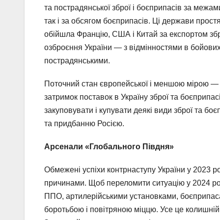
та пострадянської зброї і боєприпасів за межами
так і за обсягом боєприпасів. Ці держави простя
обійшла Францію, США і Китай за експортом збро
озброєння України — з відмінностями в бойови
пострадянськими.
Поточний стан європейської і меншою мірою — 
затримок поставок в Україну зброї та боєприпас
закуповувати і купувати деякі види зброї та боє
та придбанню Росією.
Арсенали «Глобального Півдня»
Обмежені успіхи контрнаступу України у 2023 р
причинами. Щоб переломити ситуацію у 2024 роц
ППО, артилерійськими установками, боєприпас
боротьбою і повітряною міццю. Усе це колишні