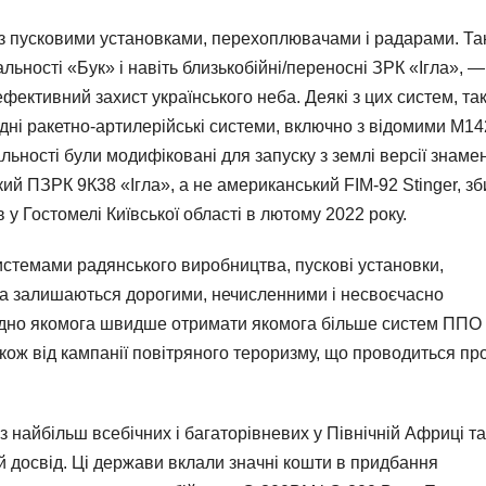
 з пусковими установками, перехоплювачами і радарами. Та
льності «Бук» і навіть близькобійні/переносні ЗРК «Ігла», —
ективний захист українського неба. Деякі з цих систем, так
хідні ракетно-артилерійські системи, включно з відомими M14
ності були модифіковані для запуску з землі версії знаме
ий ПЗРК 9К38 «Ігла», а не американський FIM-92 Stinger, зб
 у Гостомелі Київської області в лютому 2022 року.
стемами радянського виробництва, пускові установки,
ва залишаються дорогими, нечисленними і несвоєчасно
бхідно якомога швидше отримати якомога більше систем ППО
також від кампанії повітряного тероризму, що проводиться пр
 найбільш всебічних і багаторівневих у Північній Африці та
й досвід. Ці держави вклали значні кошти в придбання