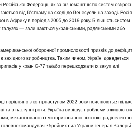
 Російської Федерації, як за різноманітністю систем озброє
гаються від В’єтнаму на сході до Венесуели на заході. Росія
ї в Африку в період з 2005 до 2019 року. Більшість систем
х галузях — залишаються українськими, радянськими або
американської оборонної промисловості призвів до дефіцит
ів західного виробництва. Таким чином, Україні доведеться
припасів у країн G-77 та/або перешкоджати їх закупівлі
оці порівняно з контрнаступом 2022 року пояснюються кільк
і та в наступні роки, Україна вирішує проблеми з живою си
ами, механізованою і моторизованою піхотою, радіоелектр
й головнокомандувач Збройних сил України генерал Валерій