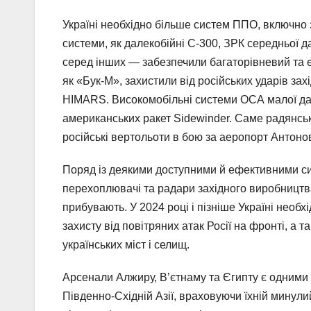
Україні необхідно більше систем ППО, включно
системи, як далекобійні С-300, ЗРК середньої да
серед інших — забезпечили багаторівневий та еф
як «Бук-М», захистили від російських ударів за
HIMARS. Високомобільні системи ОСА малої даль
американських ракет Sidewinder. Саме радянськ
російські вертольоти в бою за аеропорт Антонов
Поряд із деякими доступними й ефективними си
перехоплювачі та радари західного виробницт
прибувають. У 2024 році і пізніше Україні нео
захисту від повітряних атак Росії на фронті, а 
українських міст і селищ.
Арсенали Алжиру, В’єтнаму та Єгипту є одними з
Південно-Східній Азії, враховуючи їхній минули