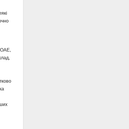
еякі
ючно
 ОАЕ,
клад,
тково
ка
нших