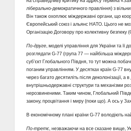
на справедливу критику на адресу терміна «Захі
ліберально-демократичного правління) з вільни
Він також охоплює міждержавні органи, що коорд
Європейський союз і альянс НАТО. Цього не мо
Організацію Договору про колективну безпеку (
По-друге
, моделі управління для України та її
розглядати G-77 (група 77 — найбільша міждер
суб’єкт Глобального Півдня, то тут можна побач
поганим управлінням. У десятках країн G-77 вну
через багато десятиліть після деколонізації, а в
внутрішньодержавні структури та механізми ро
нерозвиненими. Таким чином, Глобальний Півд
закону, процвітання і миру (поки що). А ось у За
В економічному плані країни G-77 володіють 
По-третє
, незважаючи на все сказане вище, Ук