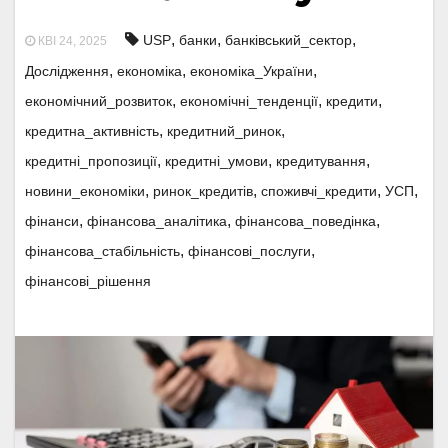
,
,
,
USP
банки
банківський_сектор
КВІ 24, 2025
,
,
,
Дослідження
економіка
економіка_України
,
,
,
економічний_розвиток
економічні_тенденції
кредити
,
,
кредитна_активність
кредитний_ринок
,
,
,
кредитні_пропозиції
кредитні_умови
кредитування
,
,
,
,
новини_економіки
ринок_кредитів
споживчі_кредити
УСП
,
,
,
фінанси
фінансова_аналітика
фінансова_поведінка
,
,
фінансова_стабільність
фінансові_послуги
фінансові_рішення