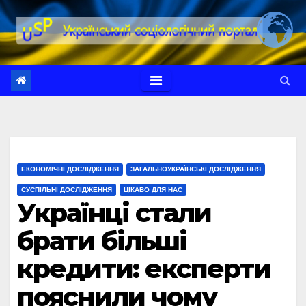
Перейти
до
вмісту
ЕКОНОМІЧНІ ДОСЛІДЖЕННЯ
ЗАГАЛЬНОУКРАЇНСЬКІ ДОСЛІДЖЕННЯ
СУСПІЛЬНІ ДОСЛІДЖЕННЯ
ЦІКАВО ДЛЯ НАС
Українці стали
брати більші
кредити: експерти
пояснили чому