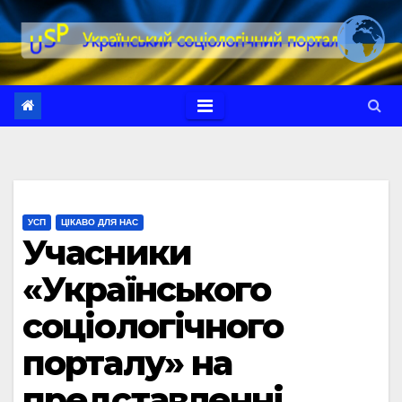
Перейти
до
вмісту
УСП
ЦІКАВО ДЛЯ НАС
Учасники
«Українського
соціологічного
порталу» на
представленні