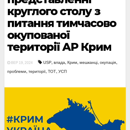
круглого столу з
питання тимчасово
окупованої
території АР Крим
,
,
,
,
,
USP
влада
Крим
мешканці
окупація
ВЕР 19, 2024
,
,
,
проблеми
території
ТОТ
УСП