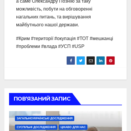
а саме Олександру Познію за таку
можливість, побути на обговоренні
нагальних питань, та вирішування
майбутнього нашої держави.
#Крим #території #окупація #ТОТ #мешканці
#проблеми #влада #УСП #USP
ПОВ’ЯЗАНИЙ ЗАПИС
ЗАГАЛЬНОУКРАЇНСЬКІ ДОСЛІДЖЕННЯ
СУСПІЛЬНІ ДОСЛІДЖЕННЯ
ЦІКАВО ДЛЯ НАС