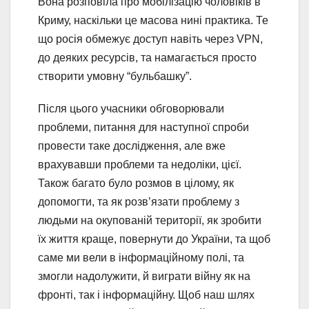
Вона розповіла про мобілізацію чоловіків в
Криму, наскільки це масова нині практика. Те
що росія обмежує доступ навіть через VPN,
до деяких ресурсів, та намагається просто
створити умовну “бульбашку”.
Після цього учасники обговорювали
проблеми, питання для наступної спроби
провести таке дослідження, але вже
врахувавши проблеми та недоліки, цієї.
Також багато було розмов в цілому, як
допомогти, та як розв’язати проблему з
людьми на окупованій території, як зробити
їх життя краще, повернути до України, та щоб
саме ми вели в інформаційному полі, та
змогли надолужити, й виграти війну як на
фронті, так і інформаційну. Щоб наш шлях