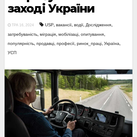
заході України
,
,
,
,
USP
вакансії
водії
Дослідження
ТРА 16, 2024
,
,
,
,
затребуваність
міграція
мобілізаці
опитування
,
,
,
,
,
популярність
продавці
професії
ринок_праці
Україна
УСП