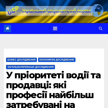
Перейти
до
вмісту
БІЗНЕС ДОСЛІДЖЕННЯ
ЕКОНОМІЧНІ ДОСЛІДЖЕННЯ
ЗАГАЛЬНОУКРАЇНСЬКІ ДОСЛІДЖЕННЯ
У пріоритеті водії та
продавці: які
професії найбільш
затребувані на