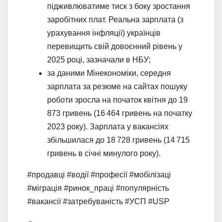
підживлюватиме тиск з боку зростання
заробітних плат. Реальна зарплата (з
урахування інфляції) українців
перевищить свій довоєнний рівень у
2025 році, зазначали в НБУ;
за даними Мінекономіки, середня
зарплата за резюме на сайтах пошуку
роботи зросла на початок квітня до 19
873 гривень (16 464 гривень на початку
2023 року). Зарплата у вакансіях
збільшилася до 18 728 гривень (14 715
гривень в січні минулого року).
#продавці #водії #професії #мобілізаці
#міграція #ринок_праці #популярність
#вакансії #затребуваність #УСП #USP