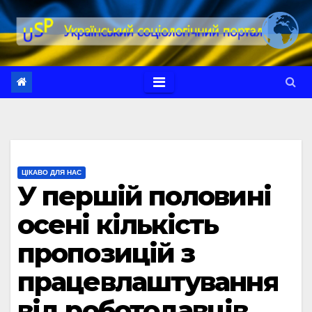
Перейти
до
вмісту
ЦІКАВО ДЛЯ НАС
У першій половині
осені кількість
пропозицій з
працевлаштування
від роботодавців