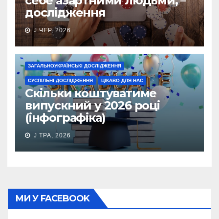
себе азартними людьми, –
дослідження
J ЧЕР, 2026
ЗАГАЛЬНОУКРАЇНСЬКІ ДОСЛІДЖЕННЯ
СУСПІЛЬНІ ДОСЛІДЖЕННЯ
ЦІКАВО ДЛЯ НАС
Скільки коштуватиме
випускний у 2026 році
(інфографіка)
J ТРА, 2026
МИ У FACEBOOK