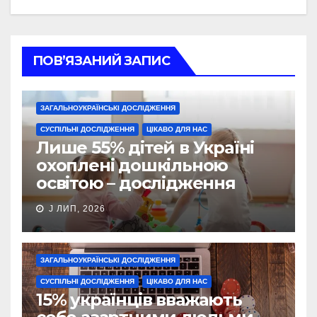
ПОВ’ЯЗАНИЙ ЗАПИС
ЗАГАЛЬНОУКРАЇНСЬКІ ДОСЛІДЖЕННЯ
СУСПІЛЬНІ ДОСЛІДЖЕННЯ
ЦІКАВО ДЛЯ НАС
Лише 55% дітей в Україні
охоплені дошкільною
освітою – дослідження
J ЛИП, 2026
ЗАГАЛЬНОУКРАЇНСЬКІ ДОСЛІДЖЕННЯ
СУСПІЛЬНІ ДОСЛІДЖЕННЯ
ЦІКАВО ДЛЯ НАС
15% українців вважають