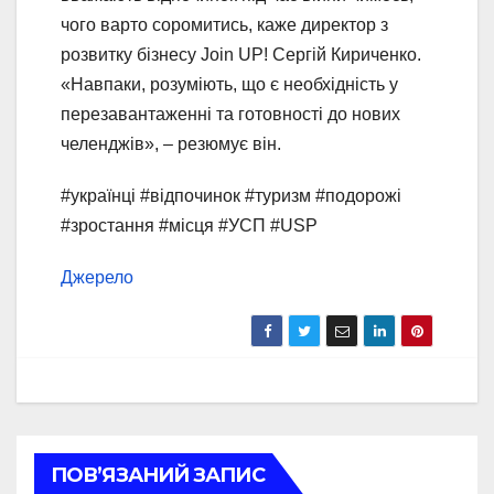
чого варто соромитись, каже директор з
розвитку бізнесу Join UP! Сергій Кириченко.
«Навпаки, розуміють, що є необхідність у
перезавантаженні та готовності до нових
челенджів», – резюмує він.
#українці #відпочинок #туризм #подорожі
#зростання #місця #УСП #USP
Джерело
ПОВ’ЯЗАНИЙ ЗАПИС