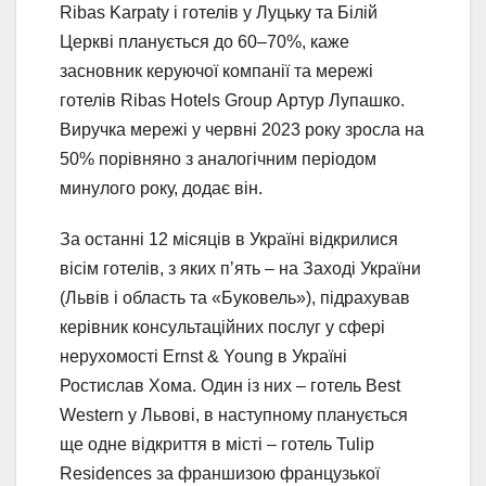
Ribas Karpaty і готелів у Луцьку та Білій
Церкві планується до 60–70%, каже
засновник керуючої компанії та мережі
готелів Ribas Hotels Group Артур Лупашко.
Виручка мережі у червні 2023 року зросла на
50% порівняно з аналогічним періодом
минулого року, додає він.
За останні 12 місяців в Україні відкрилися
вісім готелів, з яких пʼять – на Заході України
(Львів і область та «Буковель»), підрахував
керівник консультаційних послуг у сфері
нерухомості Ernst & Young в Україні
Ростислав Хома. Один із них – готель Best
Western у Львові, в наступному планується
ще одне відкриття в місті – готель Tulip
Residences за франшизою французької