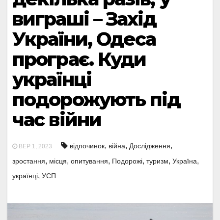
виграші – Захід
України, Одеса
програє. Куди
українці
подорожують під
час війни
,
,
,
відпочинок
війна
Дослідження
ВЕР 1, 2023
,
,
,
,
,
,
зростання
місця
опитування
Подорожі
туризм
Україна
,
українці
УСП