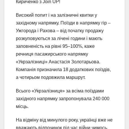
Кириченко з Join UP!
Високий попит і на залізничні квитки у
західному напрямку. Поїзди в напрямку гір –
Ужгорода і Рахова – від початку продажу
розкуповуються за лічені години і мають
заповненість на рівні 95–100%, каже
речниця пасажирського напрямку
«Укрзалізниці» Анастасія Золотарьова.
Компанія призначила 18 додаткових поїздів,
а чотирьом подовжила маршрут.
Всього «Укрзалізниця» за всіма поїздами
західного напрямку запропонувала 240 000
місць.
На відміну від минулого року, українці вже не
вважають відпочинок під час війни чимось,