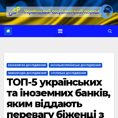
Перейти
до
вмісту
ЕКОНОМІЧНІ ДОСЛІДЖЕННЯ
ЗАГАЛЬНОУКРАЇНСЬКІ ДОСЛІДЖЕННЯ
МІЖНАРОДНІ ДОСЛІДЖЕННЯ
СУСПІЛЬНІ ДОСЛІДЖЕННЯ
ТОП-5 українських
та іноземних банків,
яким віддають
перевагу біженці з