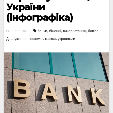
України
(інфографіка)
,
,
,
,
банки
біженці
використання
Довіра
ЧЕР 27, 2023
,
,
,
Дослідження
іноземні
картки
українськи