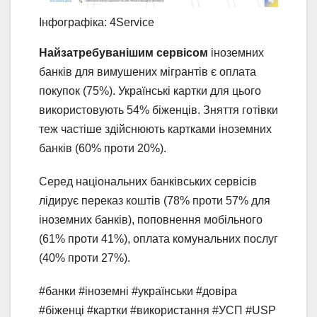
Інфографіка: 4Service
Найзатребуванішим сервісом
іноземних
банків для вимушених мігрантів є оплата
покупок (75%). Українські картки для цього
використовують 54% біженців. Зняття готівки
теж частіше здійснюють картками іноземних
банків (60% проти 20%).
Серед національних банківських сервісів
лідирує переказ коштів (78% проти 57% для
іноземних банків), поповнення мобільного
(61% проти 41%), оплата комунальних послуг
(40% проти 27%).
#банки #іноземні #українськи #довіра
#біженці #картки #використання #УСП #USP