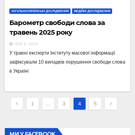
ЗАГАЛЬНОУКРАЇНСЬКІ ДОСЛІДЖЕННЯ
МЕДІЙНІ ДОСЛІДЖЕННЯ
Барометр свободи слова за
травень 2025 року
ЧЕР 9, 2025
У травні експерти Інституту масової інформації
зафіксували 10 випадків порушення свободи слова
в Україні
Навігація
1
…
3
4
5
записів
МИ У FACEBOOK