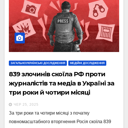
ЗАГАЛЬНОУКРАЇНСЬКІ ДОСЛІДЖЕННЯ
МЕДІЙНІ ДОСЛІДЖЕННЯ
839 злочинів скоїла РФ проти
журналістів та медіа в Україні за
три роки й чотири місяці
повномасштабної війни
ЧЕР 25, 2025
За три роки та чотири місяці з початку
повномасштабного вторгнення Росія скоїла 839