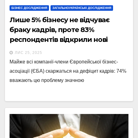
БІЗНЕС ДОСЛІДЖЕННЯ
ЗАГАЛЬНОУКРАЇНСЬКІ ДОСЛІДЖЕННЯ
Лише 5% бізнесу не відчуває
браку кадрів, проте 83%
респондентів відкрили нові
вакансії у 2025р. – опитування
ЛИС 25, 2025
ЄБА
Майже всі компанії-члени Європейської бізнес-
асоціації (ЄБА) скаржаться на дефіцит кадрів: 74%
вважають цю проблему значною