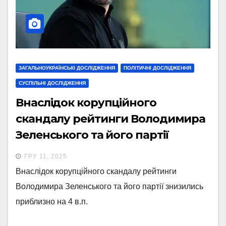
ЗАГАЛЬНОУКРАЇНСЬКІ ДОСЛІДЖЕННЯ
ПОЛІТИЧНІ ДОСЛІДЖЕННЯ
СУСПІЛЬНІ ДОСЛІДЖЕННЯ
Внаслідок корупційного
скандалу рейтинги Володимира
Зеленського та його партії
знизились приблизно на 4 в.п.: U
ГРУ 11, 2025
electoral data project
Внаслідок корупційного скандалу рейтинги
Володимира Зеленського та його партії знизились
приблизно на 4 в.п.