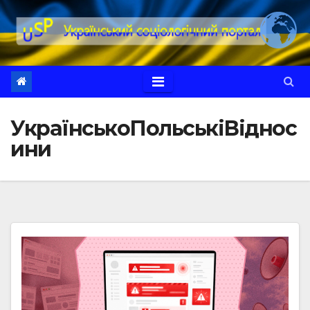
Перейти
до
вмісту
УкраїнськоПольськіВіднос
ини