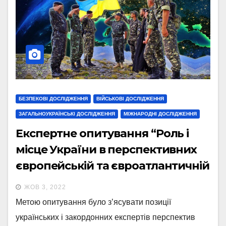
БЕЗПЕКОВІ ДОСЛІДЖЕННЯ
ВІЙСЬКОВІ ДОСЛІДЖЕННЯ
ЗАГАЛЬНОУКРАЇНСЬКІ ДОСЛІДЖЕННЯ
МІЖНАРОДНІ ДОСЛІДЖЕННЯ
Експертне опитування “Роль і
місце України в перспективних
європейській та євроатлантичній
системах безпеки” (серпень
ЖОВ 3, 2022
2022p.)
Метою опитування було з’ясувати позиції
українських і закордонних експертів перспектив