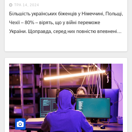
СТАВЛЕННЯ ДО ОДНОГО З
ТРА 14, 2024
МОЖЛИВИХ СЦЕНАРІЇВ
Більшість українських біженців у Німеччині, Польщі,
Чехії – 80% – вірять, що у війні переможе
України. Щоправда, серед них повністю впевнені…