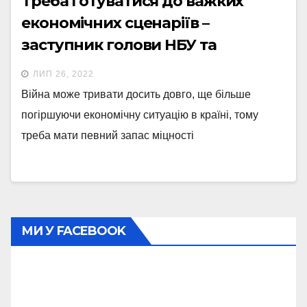
Треба готуватися до важких
економічних сценаріїв –
заступник голови НБУ та
президент KSE
ЛИП 26, 2022
Війна може тривати досить довго, ще більше
погіршуючи економічну ситуацію в країні, тому
треба мати певний запас міцності
МИ У FACEBOOK