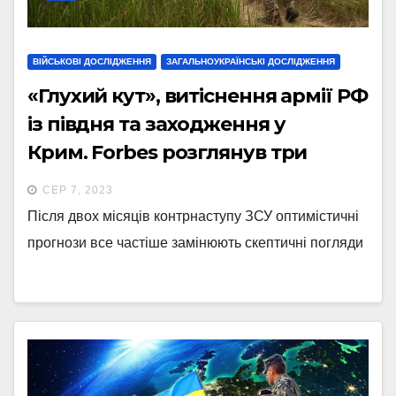
ВІЙСЬКОВІ ДОСЛІДЖЕННЯ
ЗАГАЛЬНОУКРАЇНСЬКІ ДОСЛІДЖЕННЯ
«Глухий кут», витіснення армії РФ
із півдня та заходження у
Крим. Forbes розглянув три
можливі сценарії контрнаступу
СЕР 7, 2023
ЗСУ
Після двох місяців контрнаступу ЗСУ оптимістичні
прогнози все частіше замінюють скептичні погляди