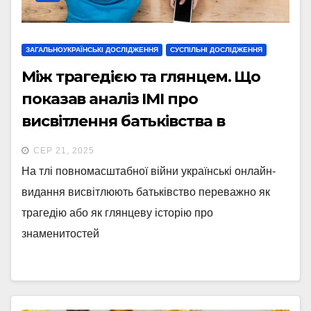
ЗАГАЛЬНОУКРАЇНСЬКІ ДОСЛІДЖЕННЯ
СУСПІЛЬНІ ДОСЛІДЖЕННЯ
Між трагедією та глянцем. Що
показав аналіз ІМІ про
висвітлення батьківства в
українських медіа
СЕР 21, 2025
На тлі повномасштабної війни українські онлайн-
видання висвітлюють батьківство переважно як
трагедію або як глянцеву історію про
знаменитостей