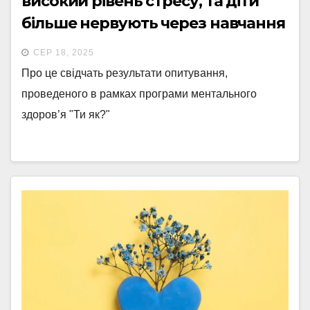
високий рівень стресу, та діти
більше нервують через навчання
– опитування
СЕР 18, 2025
Про це свідчать результати опитування,
проведеного в рамках програми ментального
здоров’я "Ти як?"