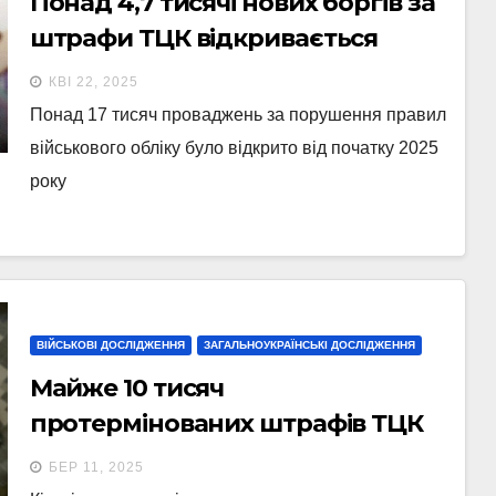
Понад 4,7 тисячі нових боргів за
штрафи ТЦК відкривається
щомісяця
КВІ 22, 2025
Понад 17 тисяч проваджень за порушення правил
військового обліку було відкрито від початку 2025
року
ВІЙСЬКОВІ ДОСЛІДЖЕННЯ
ЗАГАЛЬНОУКРАЇНСЬКІ ДОСЛІДЖЕННЯ
Майже 10 тисяч
протермінованих штрафів ТЦК
від початку року
БЕР 11, 2025