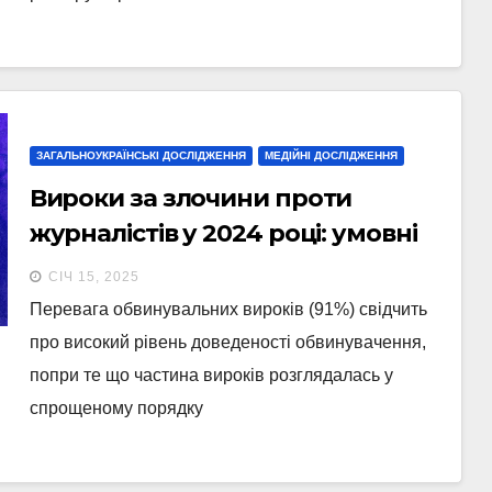
ЗАГАЛЬНОУКРАЇНСЬКІ ДОСЛІДЖЕННЯ
МЕДІЙНІ ДОСЛІДЖЕННЯ
Вироки за злочини проти
журналістів у 2024 році: умовні
терміни, штрафи та тяжкі
СІЧ 15, 2025
покарання
Перевага обвинувальних вироків (91%) свідчить
про високий рівень доведеності обвинувачення,
попри те що частина вироків розглядалась у
спрощеному порядку