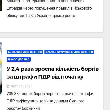
Кількість протермінованих та несплачених
штрафів через порушення правил військового
обліку від ТЦК в Україні стрімко росте
БЕЗПЕКОВІ ДОСЛІДЖЕННЯ
ЗАГАЛЬНОУКРАЇНСЬКІ ДОСЛІДЖЕННЯ
ЦІКАВО ДЛЯ НАС
У 2,4 раза зросла кількість боргів
за штрафи ПДР від початку
повномасштабного вторгнення
ЛЮТ 28, 2025
735 384 нових боргів через несплачені штрафи
ПДР зафіксували торік за даними Єдиного
реєстру боржників