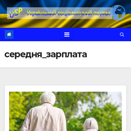
Перейти
до
вмісту
середня_зарплата