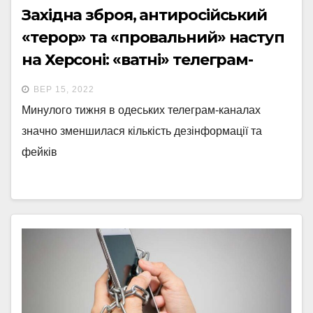
Західна зброя, антиросійський
«терор» та «провальний» наступ
на Херсоні: «ватні» телеграм-
канали Одеси розносять чергові
ВЕР 15, 2022
фейки
Минулого тижня в одеських телеграм-каналах
значно зменшилася кількість дезінформації та
фейків