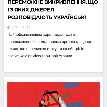
ПЕРЕМОЖНЕ ВИКРИВЛЕННЯ. ЩО
І З ЯКИХ ДЖЕРЕЛ
РОЗПОВІДАЮТЬ УКРАЇНСЬКІ
НОВИНИ ПРО ВІЙНУ – АНАЛІЗ ІМІ
ВЕР 4, 2023
Найнебезпечнішим ворог видається в
повідомленнях представників органів місцевої
влади, що переважно стосуються обстрілів
російською армією території України