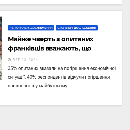
РЕГІОНАЛЬНІ ДОСЛІДЖЕННЯ
СУСПІЛЬНІ ДОСЛІДЖЕННЯ
Майже чверть з опитаних
франківців вважають, що
політична ситуація у громаді
ВЕР 13, 2024
погіршилася — ОПОРА
35% опитаних вказали на погіршення економічної
ситуації, 40% респондентів відчули погіршення
впевненості у майбутньому.