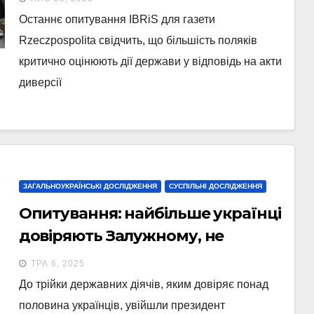
Останнє опитування IBRiS для газети
Rzeczpospolita свідчить, що більшість поляків
критично оцінюють дії держави у відповідь на акти
диверсії
ЗАГАЛЬНОУКРАЇНСЬКІ ДОСЛІДЖЕННЯ
СУСПІЛЬНІ ДОСЛІДЖЕННЯ
Опитування: найбільше українці
довіряють Залужному, не
довіряють – Арестовичу
ТРА 6, 2025
До трійки державних діячів, яким довіряє понад
половина українців, увійшли президент