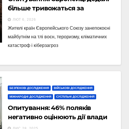
більше тривожаться за
майбутнє, поляки —
ЛЮТ 6, 2026
оптимістичні
Жителі країн Європейського Союзу занепокоєні
майбутнім на тлі воєн, тероризму, кліматичних
катастроф і кіберзагроз
БЕЗПЕКОВІ ДОСЛІДЖЕННЯ
ВІЙСЬКОВІ ДОСЛІДЖЕННЯ
МІЖНАРОДНІ ДОСЛІДЖЕННЯ
СУСПІЛЬНІ ДОСЛІДЖЕННЯ
Опитування: 46% поляків
негативно оцінюють дії влади
після актів диверсії
ЛИС 28, 2025