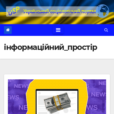
Перейти
до
вмісту
інформаційний_простір