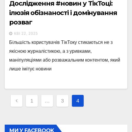
Дослідження #новин у ТікТоці:
ілюзія обізнаності і домінування
розваг
КВІ 22, 2025
Більшість користувачів ТікТоку стикаються не з
якісною журналістикою, а з уривками,
маніпуляціями або розважальним контентом, який
лише імітує новини
Навігація
1
…
3
4
записів
МИ У FACEBOOK