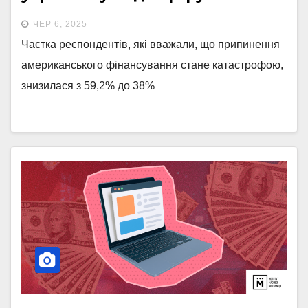
Опитування ІМІ
ЧЕР 6, 2025
Частка респондентів, які вважали, що припинення
американського фінансування стане катастрофою,
знизилася з 59,2% до 38%