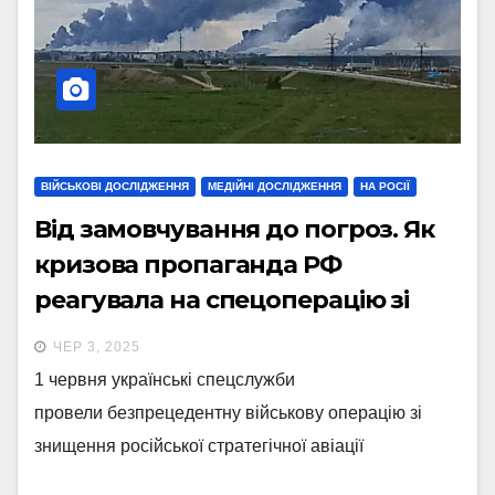
ВІЙСЬКОВІ ДОСЛІДЖЕННЯ
МЕДІЙНІ ДОСЛІДЖЕННЯ
НА РОСІЇ
Від замовчування до погроз. Як
кризова пропаганда РФ
реагувала на спецоперацію зі
знищення бомбардувальників
ЧЕР 3, 2025
1 червня українські спецслужби
провели безпрецедентну військову операцію зі
знищення російської стратегічної авіації