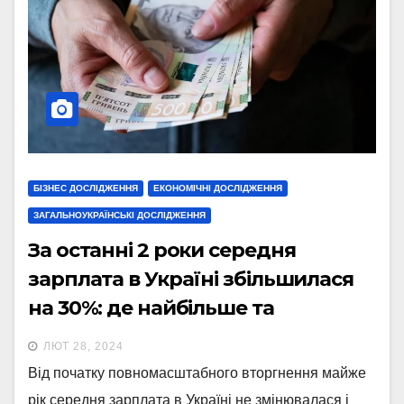
БІЗНЕС ДОСЛІДЖЕННЯ
ЕКОНОМІЧНІ ДОСЛІДЖЕННЯ
ЗАГАЛЬНОУКРАЇНСЬКІ ДОСЛІДЖЕННЯ
За останні 2 роки середня
зарплата в Україні збільшилася
на 30%: де найбільше та
найменше (інфографіка)
ЛЮТ 28, 2024
Від початку повномасштабного вторгнення майже
рік середня зарплата в Україні не змінювалася і