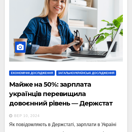
ЕКОНОМІЧНІ ДОСЛІДЖЕННЯ
ЗАГАЛЬНОУКРАЇНСЬКІ ДОСЛІДЖЕННЯ
Майже на 50%: зарплата
українців перевищила
довоєнний рівень — Держстат
(інфографіка)
ВЕР 10, 2024
Як повідомляють в Держстаті, зарплати в Україні