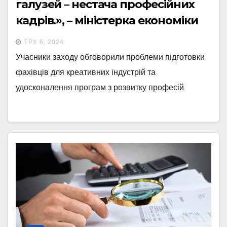
галузей – нестача професійних
кадрів.», – міністерка економіки
України на обговоренні
ГРУ 6, 2024
креативних індустрій.
Учасники заходу обговорили проблеми підготовки
фахівців для креативних індустрій та
удосконалення програм з розвитку професій